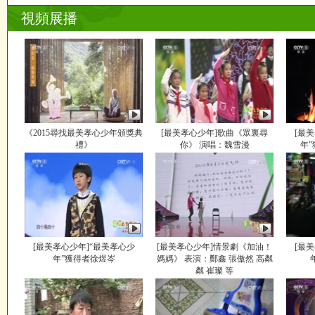
視頻展播
《2015尋找最美孝心少年頒獎典
[最美孝心少年]歌曲《眾裏尋
[最
禮》
你》 演唱：魏雪漫
年
[最美孝心少年]“最美孝心少
[最美孝心少年]情景劇《加油！
[最
年”獲得者徐煜岑
媽媽》 表演：鄭鑫 張傲然 高粼
粼 崔璨 等