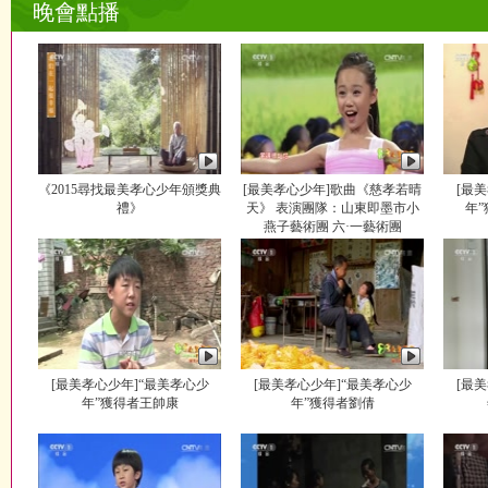
晚會點播
《2015尋找最美孝心少年頒獎典
[最美孝心少年]歌曲《慈孝若晴
[最
禮》
天》 表演團隊：山東即墨市小
年
燕子藝術團 六·一藝術團
[最美孝心少年]“最美孝心少
[最美孝心少年]“最美孝心少
[最
年”獲得者王帥康
年”獲得者劉倩