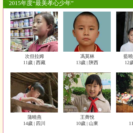
2015年度“最美孝心少年”
次但拉姆
馮莫林
藍曉
11歲 | 西藏
13歲 | 陝西
12
蒲曉燕
王薺悅
14歲 | 四川
10歲 | 山東
1