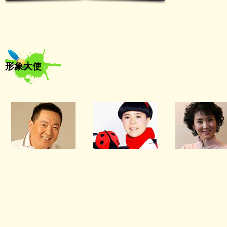
形象大使
董浩
劉純燕
李修平