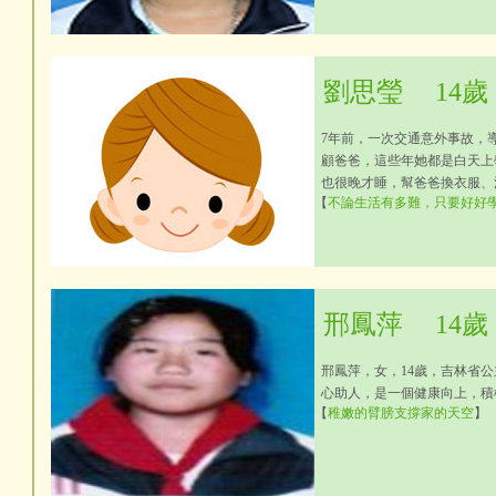
劉思瑩
14歲
7年前，一次交通意外事故，
顧爸爸，這些年她都是白天上
也很晚才睡，幫爸爸換衣服、
【
不論生活有多難，只要好好
邢鳳萍
14歲
邢鳳萍，女，14歲，吉林省
心助人，是一個健康向上，積
【
稚嫩的臂膀支撐家的天空
】