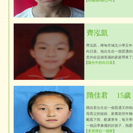
【
向陽飛翔的少年
】
齊泓凱
齊泓凱，樺甸市城北小學五年
向日葵。他出生在一個普通的
意外給這個美滿的家庭帶來了
【
陽光中的向日葵
】
隋佳君
15歲
隋佳君出生在一個普通又特殊
母異父的姐姐，家裏前些年種
颳風下雨、酷暑寒冬，每天學
一個品學兼優的好孩子，熱愛
【
柔肩撐起一個家
】