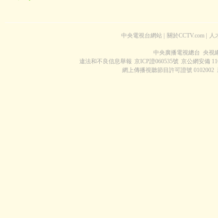
中央電視台網站
|
關於CCTV.com
|
人
中央廣播電視總台 央視
違法和不良信息舉報
京ICP證060535號
京公網安備 1100
網上傳播視聽節目許可證號 0102002