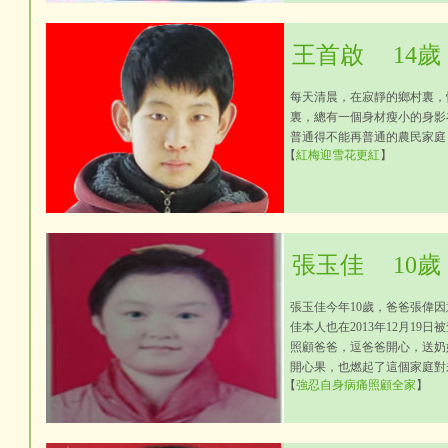
王首啟
14歲
每天清晨，在寂靜的鄉村裏，
裏，總有一個身材瘦小的身影
普通得不能再普通的農民家庭
【
紅梅迎雪花更紅
】
張玉佳
10歲
張玉佳今年10歲，爸爸張偉因
佳本人也在2013年12月1
照顧爸爸，逗爸爸開心，送奶
開心果，也燃起了這個家庭對
【
強忍自身病痛照顧全家
】