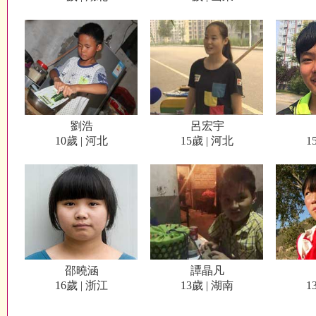
劉浩
呂宏宇
10歲 | 河北
15歲 | 河北
1
邵曉涵
譚晶凡
16歲 | 浙江
13歲 | 湖南
1