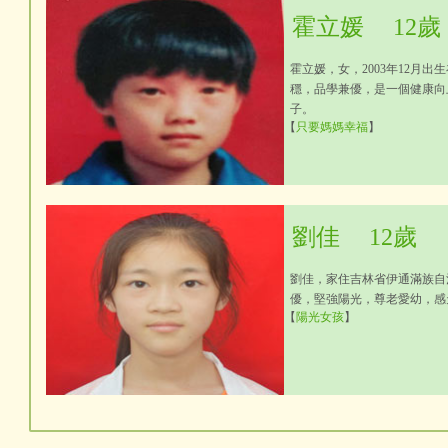
霍立媛
12歲
霍立媛，女，2003年12
穩，品學兼優，是一個健康向
子。
【
只要媽媽幸福
】
劉佳
12歲
劉佳，家住吉林省伊通滿族自
優，堅強陽光，尊老愛幼，感
【
陽光女孩
】