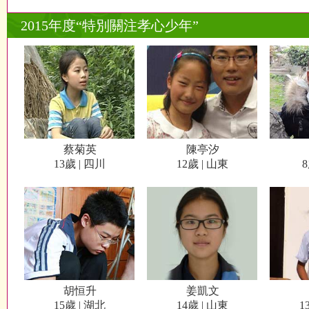
2015年度“特別關注孝心少年”
蔡菊英
陳亭汐
13歲 | 四川
12歲 | 山東
8
胡恒升
姜凱文
15歲 | 湖北
14歲 | 山東
1