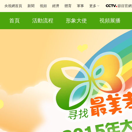
央視網首頁
新聞
視頻
經濟
體育
軍事
更多
節目官網
首頁
活動流程
形象大使
視頻展播