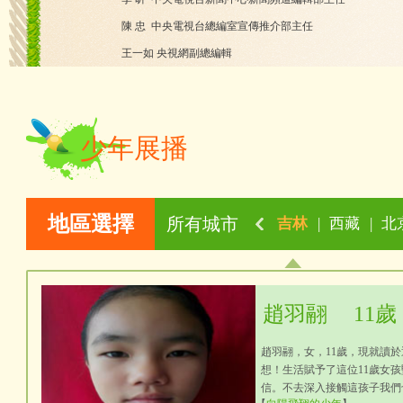
陳 忠 中央電視台總編室宣傳推介部主任
王一如 央視網副總編輯
少年展播
地區選擇
所有城市
吉林
|
西藏
|
北
趙羽翮
11歲
趙羽翮，女，11歲，現就讀
想！生活賦予了這位11歲女
信。不去深入接觸這孩子我們