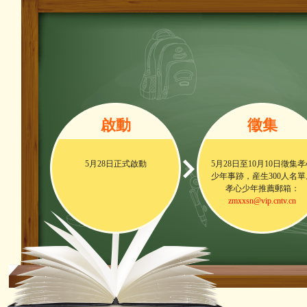
啟動
徵集
5月28日正式啟動
5月28日至10月10日徵集
少年事跡，産生300人名單
孝心少年推薦郵箱：
zmxxsn@vip.cntv.cn