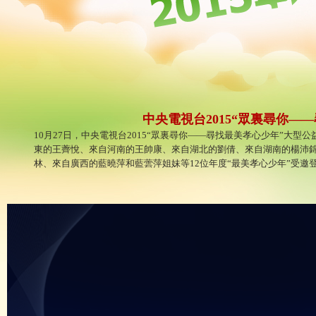
中央電視台2015“眾裏尋你
10月27日，中央電視台2015“眾裏尋你——尋找最美孝心少年”大
東的王薺悅、來自河南的王帥康、來自湖北的劉倩、來自湖南的楊沛
林、來自廣西的藍曉萍和藍蕓萍姐妹等12位年度“最美孝心少年”受邀