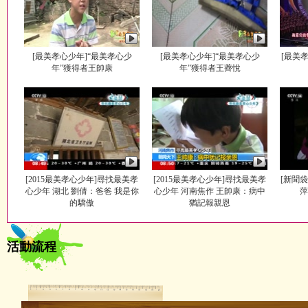
[最美孝心少年]“最美孝心少
[最美孝心少年]“最美孝心少
[最美
年”獲得者王帥康
年”獲得者王薺悅
[2015最美孝心少年]尋找最美孝
[2015最美孝心少年]尋找最美孝
[新聞
心少年 湖北 劉倩：爸爸 我是你
心少年 河南焦作 王帥康：病中
萍
的驕傲
猶記報親恩
活動流程