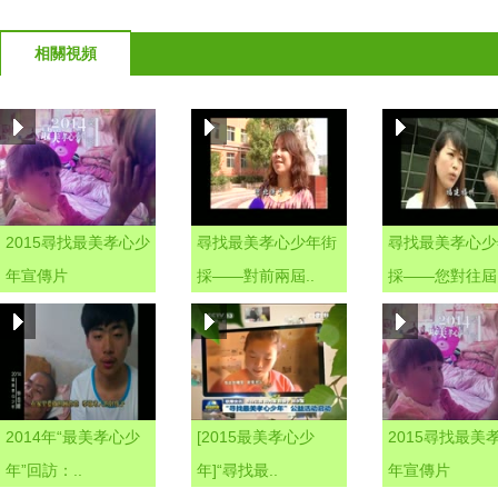
相關視頻
2015尋找最美孝心少
尋找最美孝心少年街
尋找最美孝心少
年宣傳片
採——對前兩屆..
採——您對往屆.
2014年“最美孝心少
[2015最美孝心少
2015尋找最美
年”回訪：..
年]“尋找最..
年宣傳片