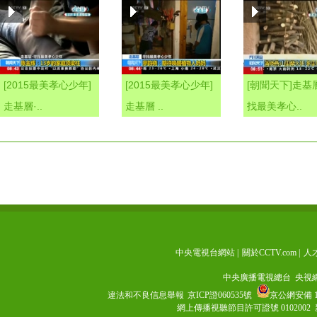
[2015最美孝心少年]
[2015最美孝心少年]
[朝聞天下]走基
走基層·..
走基層 ..
找最美孝心..
中央電視台網站
|
關於CCTV.com
|
人
中央廣播電視總台 央視
違法和不良信息舉報
京ICP證060535號
京公網安備 11
網上傳播視聽節目許可證號 0102002