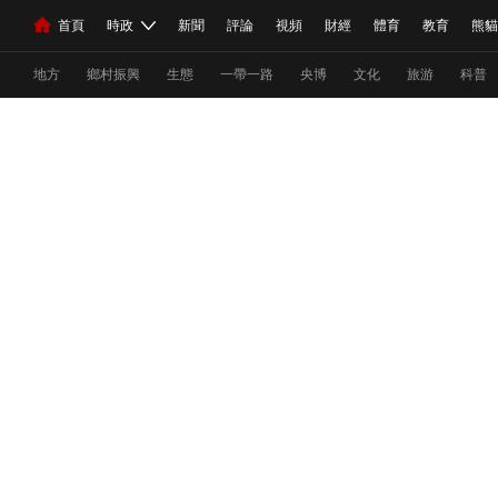
首頁
時政
新聞
評論
視頻
財經
體育
教育
熊貓
人民領袖習近平
直播
海外頻道
片庫
iPanda
欄目大全
聯播+
English
中國領導人
節目單
Монгол
聽音
央視快評
微視頻
習式妙語
主持人
熱解
下
地方
鄉村振興
生態
一帶一路
央博
文化
旅游
科普
總台春晚
網絡春晚
共産黨員網
秧紀錄
紀錄片
新聞
國內
國際
評論
經濟
軍事
科技
人民領袖習近平
聯播+
熱解讀
天天學習
習式
視頻
小央視頻
小央直播
直播中國
熊貓頻道
現場
前線
比劃
快看
藍海中國
新兵請入列
體育
直播
競猜
2026年世界盃
2026年冬奧會
VIP會員
CCTV奧林匹克頻道
生活體育大會
體育