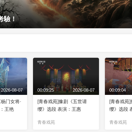
考驗！
2026-08-07
00:09:25
2026-08-07
00:09:04
《杨门女将·
[青春戏苑]豫剧《五世请
[青春戏苑
演：王艳
缨》选段 表演：王惠
缨》选段 
青春戏苑
青春戏苑