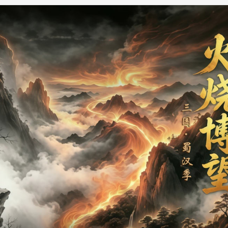
央博
非遺
文化
旅游
科普
健康
樂齡
閱讀
雲起
超級工廠
智敬中國
全民健康
顏選攻略
海洋
收視榜
總台企業白名單