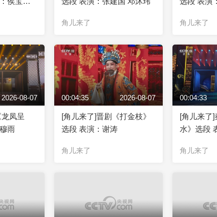
者：侯宝林
选段 表演：张建国 邓沐玮
选段 表演
角儿来了
角儿来了
2026-08-07
00:04:35
2026-08-07
00:04:33
《龙凤呈
[角儿来了]晋剧《打金枝》
[角儿来了
：穆雨
选段 表演：谢涛
水》选段 
角儿来了
角儿来了