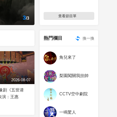
查看節目單
3
/
3
熱門欄目
換一換
角兒來了
梨園闖關我挂帥
2026-08-07
]豫剧《五世请
CCTV空中劇院
表演：王惠
一鳴驚人