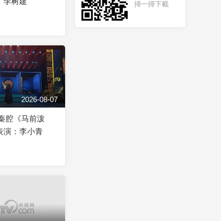
：李树建
掃一掃下載
2026-08-07
]秦腔《马前泼
表演：李小青