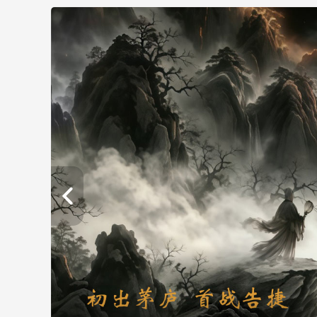
財經
教育
鄉村振興
生態環境
一帶一路
大國智造
大國展會
大國保險
雲頂對話
CCTV.節目官網
直播
節目單
欄目
片庫