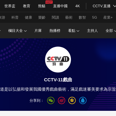
世界盃
教育
熊貓
直播中國
4K
CCTV.直播
式妙語
主持人
下載央視影音
熱解讀
天天學習
旅游
科普
健康
樂齡
閱讀
藝術
數智
5G
産業+
欄目大全
片庫
熱播榜
看點
主持人
全部
紀錄片網
國家大劇院
大型活動
科技
法治
文娛
人物
公益
圖片
習式妙語
央視快評
央視網評
光華銳評
鋒面
CCTV-11戲曲
頻道
VR/AR
4K專區
全景新聞
道是以弘揚和發展我國優秀戲曲藝術，滿足戲迷審美要求為宗旨
請入列
人生第一次
人生第二次
分享到：
年冬奧會
CBA
NBA
中超
國足
國際足球
網球
綜
體育江湖
文化體育
冰雪道路
足球道路