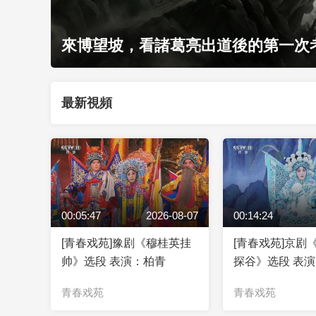
來博望坡，看諸葛亮出道後的第一次
最新視頻
00:05:47
2026-08-07
00:14:24
[青春戏苑]豫剧《穆桂英挂
[青春戏苑]京剧
帅》选段 表演：柏青
探谷》选段 表
青春戏苑
青春戏苑