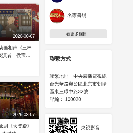
名家書場
看更多欄目
2026-08-07
]动画相声《三棒
表演者：侯宝林
聯繫方式
聯繫地址：
中央廣播電視總
台光華路辦公區北京市朝陽
區東三環中路32號
郵編：
100020
2026-08-07
]豫剧《大登殿》
央視影音