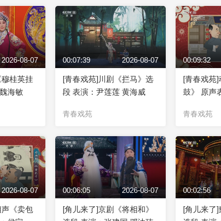
2026-08-07
00:07:39
2026-08-07
00:09:32
《穆桂英挂
[青春戏苑]川剧《拦马》选
[青春戏苑
：魏海敏
段 表演：尹莲莲 黄海威
鼓》 原声
郭启儒
青春戏苑
青春戏苑
2026-08-07
00:06:05
2026-08-07
00:02:56
相声《卖包
[角儿来了]京剧《将相和》
[角儿来了