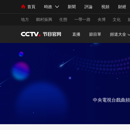
首頁
時政
新聞
評論
視頻
財經
人民領袖習近平
直播
海外頻道
片庫
iPanda
欄目大全
聯播+
English
中國領導人
節目單
Монгол
聽音
央視快評
微視頻
習
地方
鄉村振興
生態
一帶一路
央博
文化
直播
節目單
頻道大全
總台春晚
網絡春晚
共産黨員網
秧紀錄
新聞
國內
國際
評論
經濟
軍事
人民領袖習近平
聯播+
熱解讀
天天學習
視頻
小央視頻
小央直播
直播中國
熊貓
中央電視台戲曲頻
現場
前線
比劃
快看
藍海中國
新兵
體育
直播
競猜
2026年世界盃
2026
VIP會員
CCTV奧林匹克頻道
生活體育大會