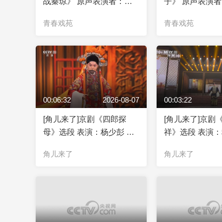
战秦琼》 原声表演者：侯
子》 原声表演
宝林 郭启儒
郭全宝
青春戏苑
青春戏苑
00:06:32
2026-08-07
00:03:22
[角儿来了]京剧《四郎探
[角儿来了]京剧
母》选段 表演：杨少彭 窦
祥》选段 表演
晓璇
角儿来了
角儿来了