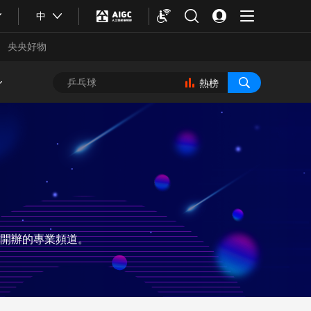
中
央央好物
熱榜
開辦的專業頻道。
合體育
亞冬會