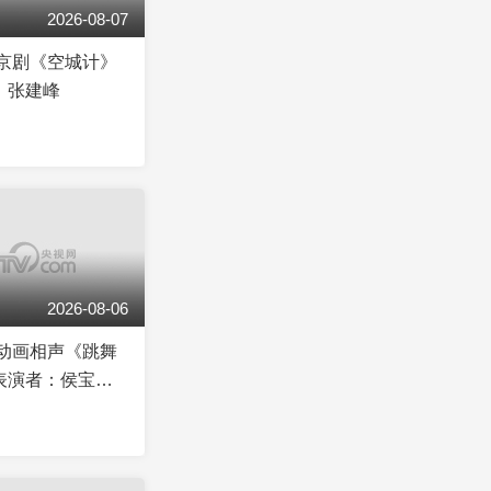
2026-08-07
]京剧《空城计》
：张建峰
2026-08-06
]动画相声《跳舞
表演者：侯宝林