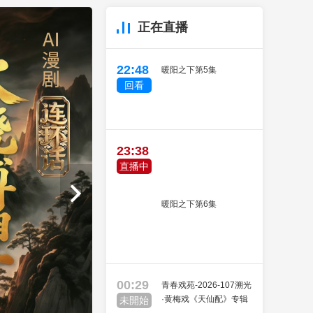
藝術
汽車
數智
5G
産業+
正在直播
時尚
天氣
才藝
網展
央央好物
22:48
暖阳之下第5集
回看
23:38
直播中
暖阳之下第6集
00:29
青春戏苑-2026-107溯光
·黄梅戏《天仙配》专辑
未開始