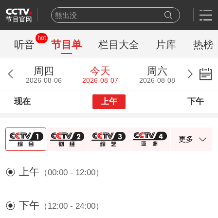
熊出没
今日说法
hot
新闻周刊
听音
节目单
栏目大全
片库
热榜
百家讲坛
一线
周四
今天
周六
天网
2026-08-06
2026-08-07
2026-08-08
豪门盛宴
现在
上午
下午
乒乓球
新闻联播
世界杯
更多
上午
（00:00 - 12:00）
下午
（12:00 - 24:00）