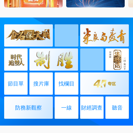
節目單
搜片庫
找欄目
防務新觀察
一線
財經調查
聽音