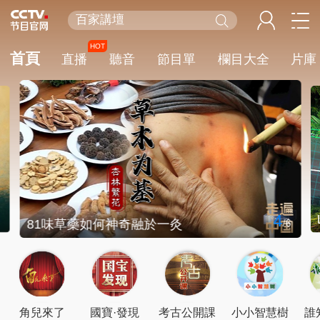
百家講壇
天網
HOT
首頁
直播
聽音
節目單
欄目大全
片庫
新聞聯播
制勝
熊出沒
今日説法
4
6
81味草藥如何神奇融於一灸
/
6
角兒來了
國寶·發現
考古公開課
小小智慧樹
誰