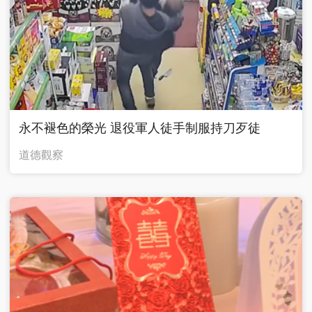
永不褪色的榮光 退役軍人徒手制服持刀歹徒
道德觀察
廣告