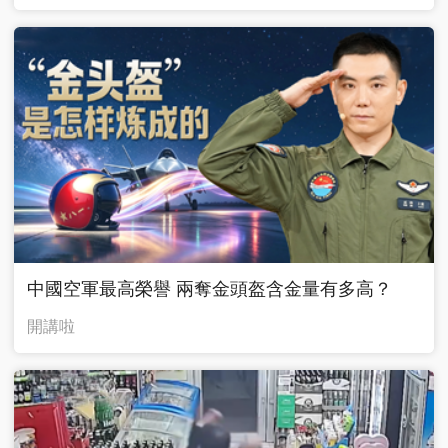
中國空軍最高榮譽 兩奪金頭盔含金量有多高？
開講啦