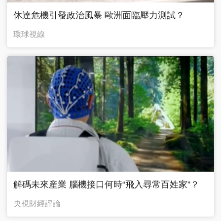
休達危機引發政治風暴 歐洲面臨壓力測試？
環球視線
解碼未來産業 腦機接口何時“飛入尋常百姓家”？
央視財經評論