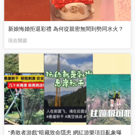
新娘悔婚拒退彩禮 為何從親密無間到勢同水火？
現在開庭
“勇敢者游戲”暗藏致命隱患 網紅游樂項目亂象曝