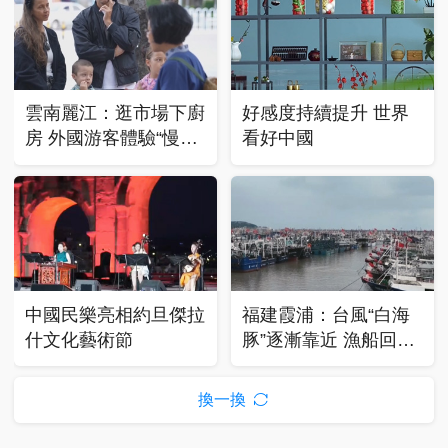
雲南麗江：逛市場下廚
好感度持續提升 世界
房 外國游客體驗“慢生
看好中國
活”
中國民樂亮相約旦傑拉
福建霞浦：台風“白海
什文化藝術節
豚”逐漸靠近 漁船回港
避風
換一換