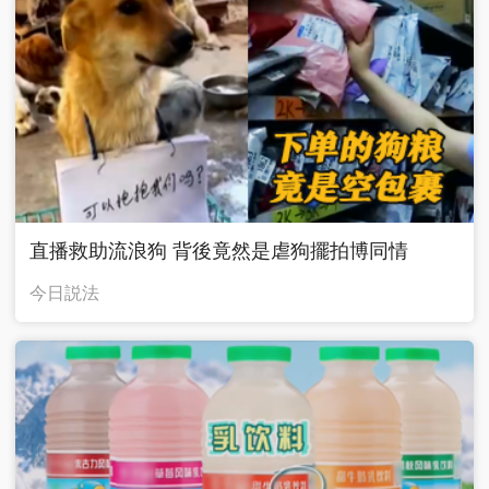
直播救助流浪狗 背後竟然是虐狗擺拍博同情
今日説法