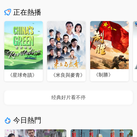
正在熱播
《制勝》
《星球奇蹟》
《米良與麥青》
今日熱門