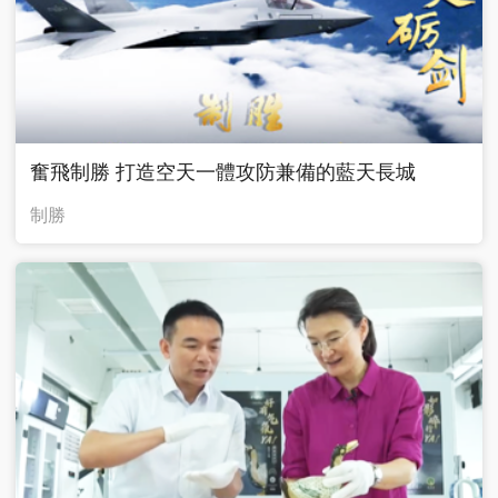
奮飛制勝 打造空天一體攻防兼備的藍天長城
制勝