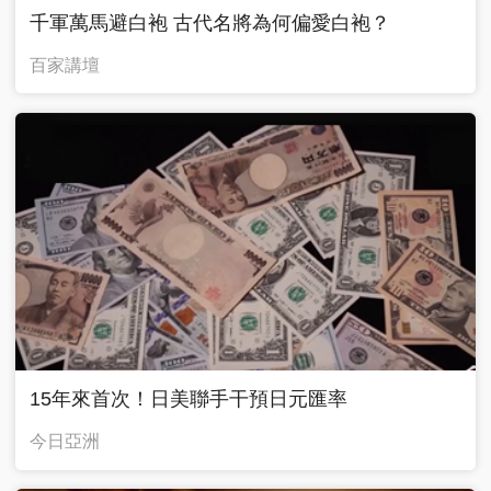
千軍萬馬避白袍 古代名將為何偏愛白袍？
百家講壇
15年來首次！日美聯手干預日元匯率
今日亞洲