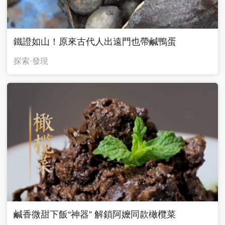
鐵證如山！原來古代人出遠門也帶鹹鴨蛋
探索·發現
鹹香微甜下飯“神器” 解鎖阿嬤同款橄欖菜