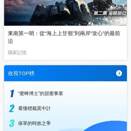
東南第一哨：從“海上上甘嶺”到兩岸“攻心”的最前
沿
國家記憶
收視TOP榜
“蜜蜂博士”的甜蜜事業
看懂標籤莫中計
保單的時效之爭