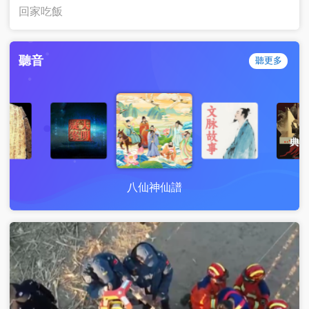
回家吃飯
聽音
聽更多
八仙神仙譜