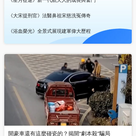
《星月征途》新一代航天人的成長與奮鬥
《大宋提刑官》法醫鼻祖宋慈洗冤傳奇
《浴血榮光》全景式展現建軍偉大歷程
廣告
開豪車還有這麼碰瓷的？揭開“劇本殺”騙局