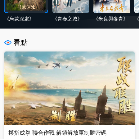
《烏蒙深處》
《青春之城》
《米良與麥青》
看點
攥指成拳 聯合作戰 解鎖解放軍制勝密碼