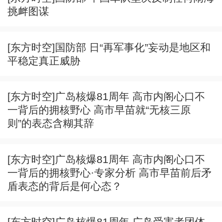
挑衅图谋
[东方时空]国防部 日“再军事化”妄动是地区和
平稳定真正威胁
[东方时空]广岛核爆81周年 高市内阁心口不
一背后的拥核野心 高市早苗就“无核三原
则”的表态含糊其辞
[东方时空]广岛核爆81周年 高市内阁心口不
一背后的拥核野心·专家分析 高市早苗前后矛
盾表态的背后是何心态？
[东方时空]广岛核爆81周年 广岛受害者团体