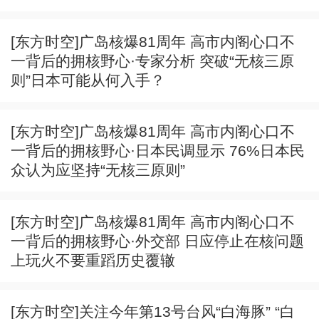
[东方时空]广岛核爆81周年 高市内阁心口不
一背后的拥核野心·专家分析 突破“无核三原
则”日本可能从何入手？
[东方时空]广岛核爆81周年 高市内阁心口不
一背后的拥核野心·日本民调显示 76%日本民
众认为应坚持“无核三原则”
[东方时空]广岛核爆81周年 高市内阁心口不
一背后的拥核野心·外交部 日应停止在核问题
上玩火不要重蹈历史覆辙
[东方时空]关注今年第13号台风“白海豚” “白