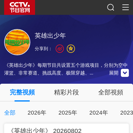
英雄出少年
分享到：
《英雄出少年》每期节目共设置五个游戏项目，分别为空中
灌篮、非常赛道、挑战高度、极限穿越、...
展開
央視影音
完整視頻
精彩片段
全部視頻
全部
2026年
2025年
2024年
202
00:47:34
2026-08-02
點擊下載
《英雄出少年》 20260802