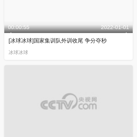
00:00:55
2022-01-01
[冰球冰球]国家集训队外训收尾 争分夺秒
冰球冰球