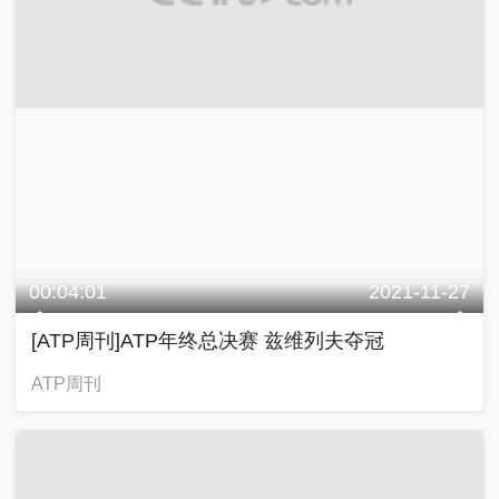
00:04:01
2021-11-27
[ATP周刊]ATP年终总决赛 兹维列夫夺冠
ATP周刊