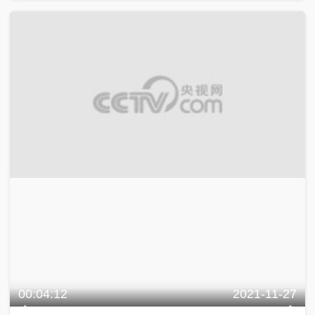
00:04:12
2021-11-27