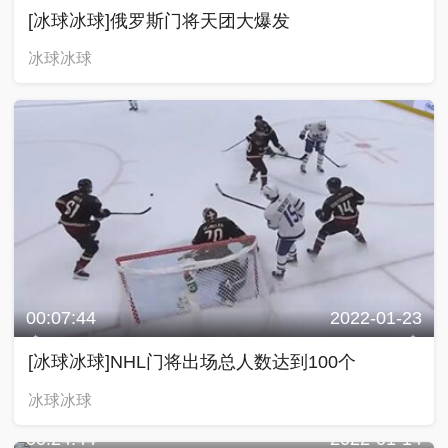
[冰球冰球]俄罗斯门将天团大爆发
冰球冰球
00:07:44
2022-01-23
[冰球冰球]NHL门将出场总人数达到100个
冰球冰球
00:24:44
2022-01-14