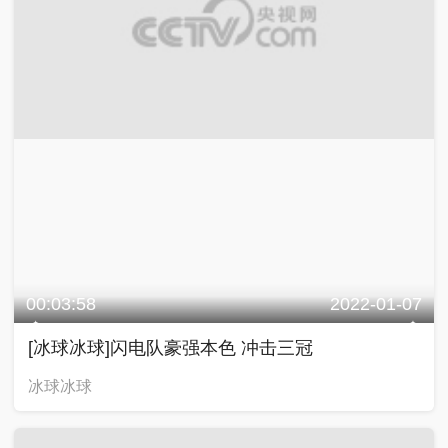
00:03:58
2022-01-07
[冰球冰球]闪电队豪强本色 冲击三冠
冰球冰球