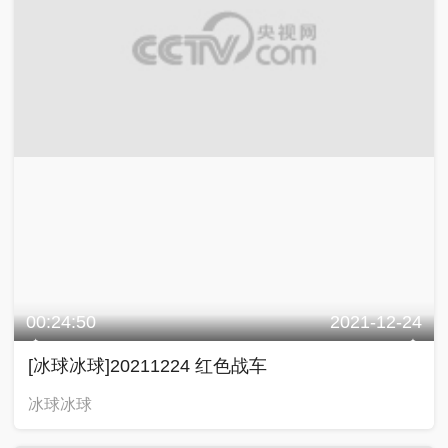
00:24:50
2021-12-24
[冰球冰球]20211224 红色战车
冰球冰球