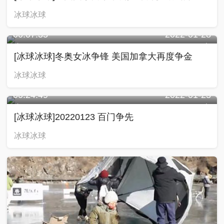
冰球冰球
00:07:35
2022-01-28
[冰球冰球]冬奥女冰争锋 美国加拿大再度争金
冰球冰球
00:24:49
2022-01-23
[冰球冰球]20220123 百门争先
冰球冰球