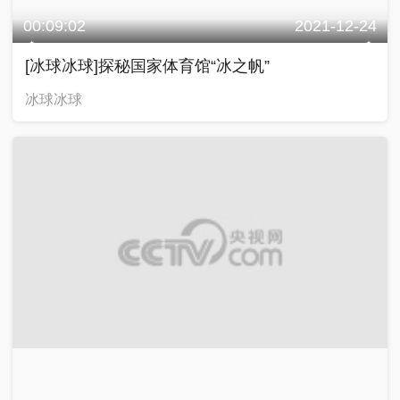
00:09:02
2021-12-24
[冰球冰球]探秘国家体育馆“冰之帆”
冰球冰球