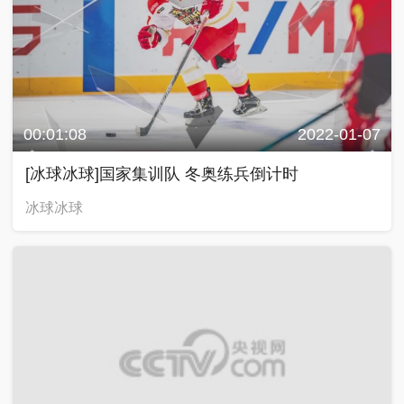
00:01:08
2022-01-07
[冰球冰球]国家集训队 冬奥练兵倒计时
冰球冰球