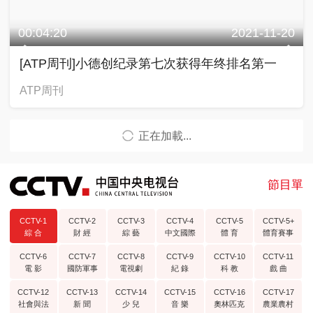
00:04:20
2021-11-20
[ATP周刊]小德创纪录第七次获得年终排名第一
ATP周刊
正在加載...
節目單
CCTV-1
CCTV-2
CCTV-3
CCTV-4
CCTV-5
CCTV-5+
綜 合
財 經
綜 藝
中文國際
體 育
體育賽事
CCTV-6
CCTV-7
CCTV-8
CCTV-9
CCTV-10
CCTV-11
電 影
國防軍事
電視劇
紀 錄
科 教
戲 曲
CCTV-12
CCTV-13
CCTV-14
CCTV-15
CCTV-16
CCTV-17
社會與法
新 聞
少 兒
音 樂
奧林匹克
農業農村