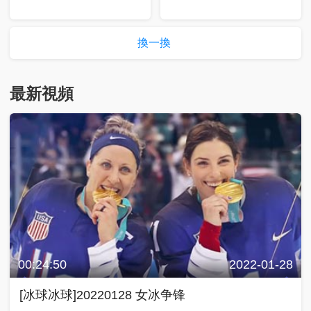
換一換
最新視頻
00:24:50
2022-01-28
[冰球冰球]20220128 女冰争锋