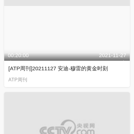
00:20:00
2021-11-27
[ATP周刊]20211127 安迪-穆雷的黄金时刻
ATP周刊