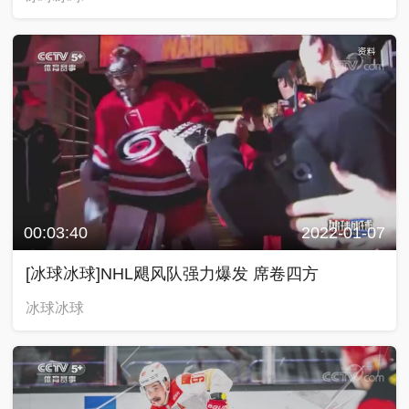
00:03:40
2022-01-07
[冰球冰球]NHL飓风队强力爆发 席卷四方
冰球冰球