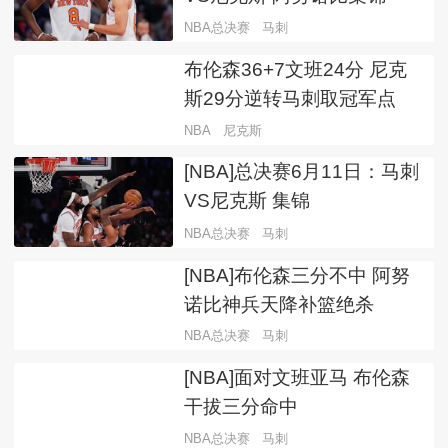
NBA总决赛
马刺
布伦森36+7文班24分 尼克
斯29分逆转马刺取冠军点
NBA
尼克斯
[NBA]总决赛6月11日：马刺
VS尼克斯 集锦
NBA总决赛
马刺
[NBA]布伦森三分不中 阿努
诺比神兵天降补篮绝杀
NBA总决赛
马刺
[NBA]面对文班亚马 布伦森
干拔三分命中
NBA总决赛
马刺