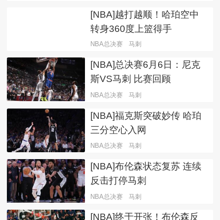
[NBA]越打越顺！哈珀空中
转身360度上篮得手
NBA总决赛
马刺
[NBA]总决赛6月6日：尼克
斯VS马刺 比赛回顾
NBA总决赛
马刺
[NBA]福克斯突破妙传 哈珀
三分空心入网
NBA总决赛
马刺
[NBA]布伦森状态复苏 连续
反击打停马刺
NBA总决赛
马刺
[NBA]终于开张！布伦森反