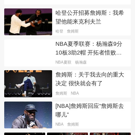
哈登公开招募詹姆斯：我希
望他能来克利夫兰
哈登
詹姆斯
NBA夏季联赛：杨瀚森9分
10板3助2帽 开拓者惜败爵
士
NBA夏联
杨瀚森
詹姆斯：关于我去向的重大
决定 很快就会有了
詹姆斯
NBA
[NBA]詹姆斯回应“詹姆斯去
哪儿”
NBA
詹姆斯