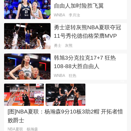
自由人加时险胜飞翼
WNBA
李月汝
勇士逆转灰熊NBA夏联夺冠
11号秀伦德伯格荣膺MVP
勇士
灰熊
韩旭3分克拉克17+7 狂热
108-88大胜自由人
WNBA
狂热
6張
[图]NBA夏联：杨瀚森9分10板3助2帽 开拓者惜
败爵士
NBA夏联
杨瀚森