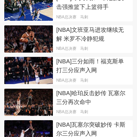
击强推篮下上篮得手
NBA总决赛
马刺
[NBA]文班亚马进攻继续无
解 米罗不冷静犯规
NBA总决赛
马刺
[NBA]三分如雨！福克斯单
打三分应声入网
NBA总决赛
马刺
[NBA]哈珀反击妙传 瓦塞尔
三分再次命中
NBA总决赛
马刺
[NBA]瓦塞尔突破妙传 卡斯
尔三分应声入网