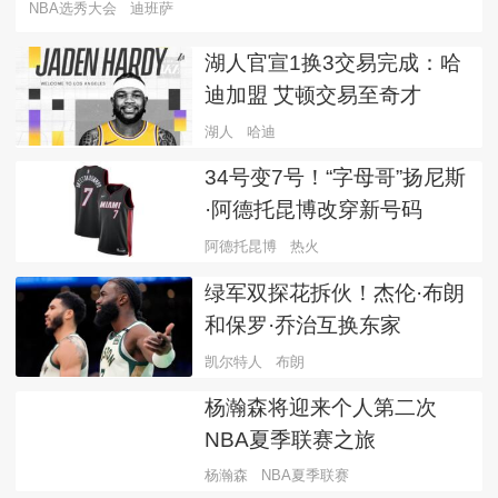
NBA选秀大会
迪班萨
湖人官宣1换3交易完成：哈
迪加盟 艾顿交易至奇才
湖人
哈迪
34号变7号！“字母哥”扬尼斯
·阿德托昆博改穿新号码
阿德托昆博
热火
绿军双探花拆伙！杰伦·布朗
和保罗·乔治互换东家
凯尔特人
布朗
杨瀚森将迎来个人第二次
NBA夏季联赛之旅
杨瀚森
NBA夏季联赛