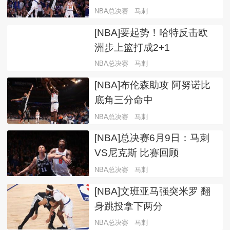
NBA总决赛
马刺
[NBA]要起势！哈特反击欧
洲步上篮打成2+1
NBA总决赛
马刺
[NBA]布伦森助攻 阿努诺比
底角三分命中
NBA总决赛
马刺
[NBA]总决赛6月9日：马刺
VS尼克斯 比赛回顾
NBA总决赛
马刺
[NBA]文班亚马强突米罗 翻
身跳投拿下两分
NBA总决赛
马刺