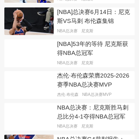
[NBA]总决赛6月14日：尼克
斯VS马刺 布伦森集锦
NBA总决赛
尼克斯
[NBA]53年的等待 尼克斯获
得NBA总冠军
NBA总决赛
尼克斯
杰伦·布伦森荣膺2025-2026
赛季NBA总决赛MVP
杰伦·布伦森
NBA总决赛MVP
NBA总决赛：尼克斯胜马刺
总比分4-1夺得NBA总冠军
NBA总决赛
尼克斯