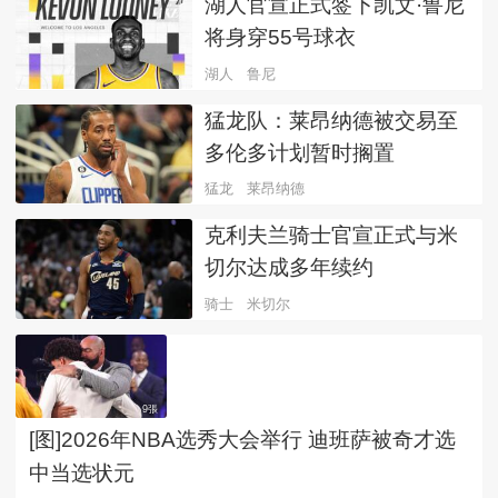
湖人官宣正式签下凯文·鲁尼
将身穿55号球衣
湖人
鲁尼
猛龙队：莱昂纳德被交易至
多伦多计划暂时搁置
猛龙
莱昂纳德
克利夫兰骑士官宣正式与米
切尔达成多年续约
骑士
米切尔
9張
[图]2026年NBA选秀大会举行 迪班萨被奇才选
中当选状元