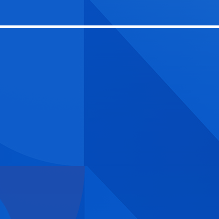
藝術
汽車
數智
5G
産業+
時尚
天氣
才藝
網展
央央好物