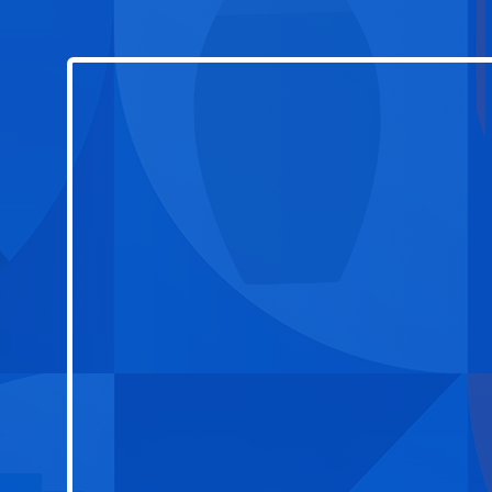
財經
教育
鄉村振興
生態環境
一帶一路
大國智造
大國展會
大國保險
雲頂對話
CCTV.節目官網
直播
節目單
欄目
片庫