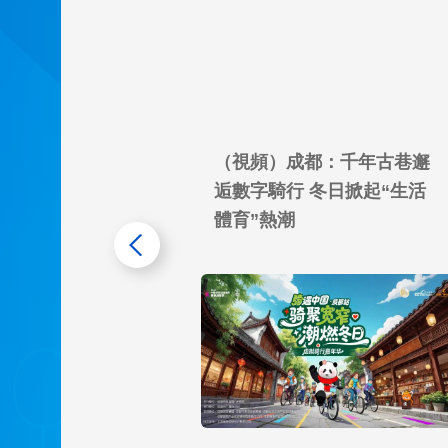
（視頻）成都：千年古巷邂
逅數字騎行 冬日掀起“生活
體育”熱潮