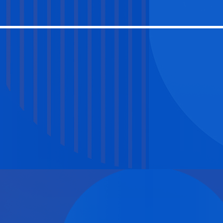
央博
非遺
文化
旅游
科普
健康
樂齡
閱讀
雲起
超級工廠
智敬中國
全民健康
顏選攻略
海洋
收視榜
總台企業白名單