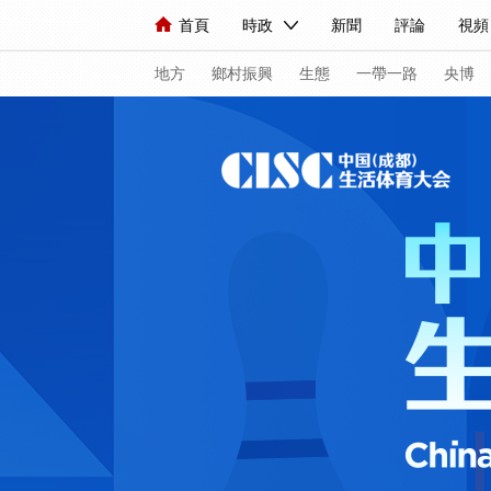
首頁
時政
新聞
評論
視頻
人民領袖習近平
直播
海外頻道
片庫
iPanda
欄目大全
聯播+
English
中國領導人
節目單
Монгол
聽音
央視
地方
鄉村振興
生態
一帶一路
央博
總台春晚
網絡春晚
共産黨員網
秧紀錄
新聞
國內
國際
評論
經濟
軍事
人民領袖習近平
聯播+
熱解讀
天天學習
視頻
小央視頻
小央直播
直播中國
熊貓
現場
前線
比劃
快看
藍海中國
新兵
體育
直播
競猜
2026年世界盃
2026
VIP會員
CCTV奧林匹克頻道
生活體育大會