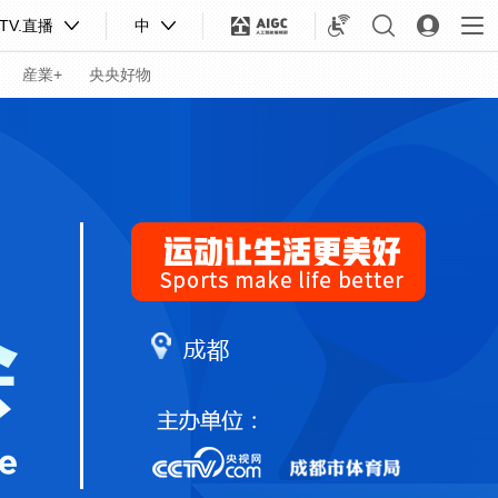
TV.直播
中
産業+
央央好物
合體育
亞冬會