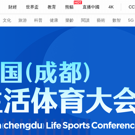
財經
世界盃
教育
熊貓
直播中國
4K
CC
快評
微視頻
習式妙語
主持人
下載央視影音
熱解讀
天天學習
文化
旅游
科普
健康
樂齡
閱讀
藝術
數智
5G
紀錄片網
國家大劇院
大型活動
科技
法治
文娛
人物
公益
圖片
習式妙語
央視快評
央視網評
光華銳評
鋒面
頻道
VR/AR
4K專區
全景新聞
請入列
人生第一次
人生第二次
年冬奧會
CBA
NBA
中超
國足
國際足球
網球
綜
體育江湖
文化體育
冰雪道路
足球道路