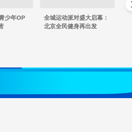
市青少年OP
全城运动派对盛大启幕：
从
营
北京全民健身再出发
世
角