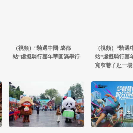
（視頻）“騎遇中國·成都
（視頻）“騎遇
站”虛擬騎行嘉年華圓滿舉行
站”虛擬騎行嘉
寬窄巷子赴一場