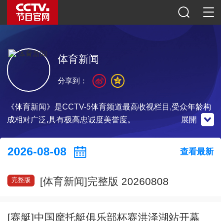
体育新闻
分享到：
《体育新闻》是CCTV-5体育频道最高收视栏目,受众年龄构
成相对广泛,具有极高忠诚度美誉度。
展開
央視影音
微博
公眾號
2026-08-08
查看最新
[体育新闻]完整版 20260808
完整版
點擊觀看
點擊關注
掃一掃關注
[赛艇]中国摩托艇俱乐部杯赛洪泽湖站开幕