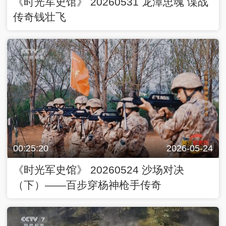
《时光军史馆》 20260531 龙潭忠魂 谍战
传奇钱壮飞
00:25:20
2026-05-24
《时光军史馆》 20260524 沙场对决
（下）——百步穿杨神枪手传奇