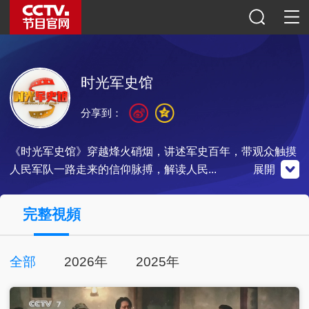
时光军史馆
分享到：
《时光军史馆》穿越烽火硝烟，讲述军史百年，带观众触摸
人民军队一路走来的信仰脉搏，解读人民...
展開
官網微博
微信公眾號
央視影音
完整視頻
全部
2026年
2025年
點擊關注
掃一掃關注
點擊下載