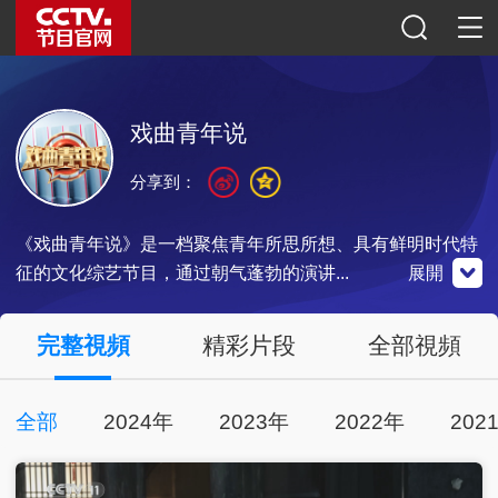
戏曲青年说
分享到：
《戏曲青年说》是一档聚焦青年所思所想、具有鲜明时代特
征的文化综艺节目，通过朝气蓬勃的演讲...
展開
央視影音
完整視頻
精彩片段
全部視頻
全部
2024年
2023年
2022年
202
點擊下載