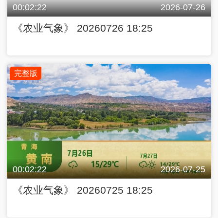
00:02:22
2026-07-26
《农业气象》 20260726 18:25
完整版
00:02:22
2026-07-25
《农业气象》 20260725 18:25