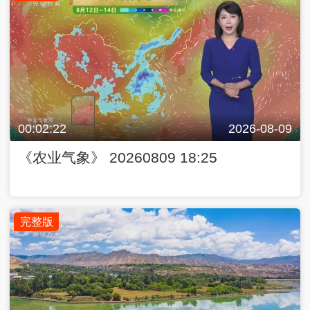
00:02:22
2026-08-09
《农业气象》 20260809 18:25
完整版