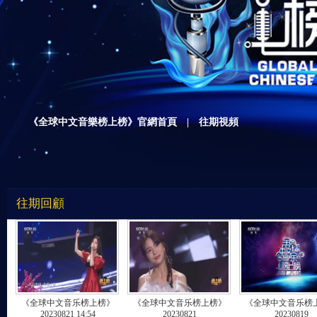
財經
教育
鄉村振興
生態環境
一帶一路
央博
大國智造
大國展會
大國保險
雲頂對話
雲起
超
《全球中文音樂榜上榜》官網首頁
|
往期視頻
CCTV.節目官網
直播
節目單
欄目
片庫
收視榜
往期回顧
《全球中文音乐榜上榜》
《全球中文音乐榜上榜》
《全球中文音乐榜
20230821 14:54
20230821
20230819