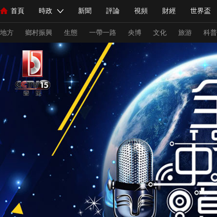
首頁
時政
新聞
評論
視頻
財經
世界盃
人民領袖習近平
直播
海外頻道
片庫
iPanda
欄目大全
聯播+
English
中國領導人
節目單
Монгол
聽音
央視快評
微視頻
習式妙語
主持人
下
地方
鄉村振興
生態
一帶一路
央博
文化
旅游
科普
總台春晚
網絡春晚
共産黨員網
秧紀錄
紀錄片網
新聞
國內
國際
評論
經濟
軍事
科技
法
人民領袖習近平
聯播+
熱解讀
天天學習
習式妙語
視頻
小央視頻
小央直播
直播中國
熊貓頻道
V
現場
前線
比劃
快看
藍海中國
新兵請入列
體育
直播
競猜
2026年世界盃
2026年冬奧會
C
VIP會員
CCTV奧林匹克頻道
生活體育大會
體育江湖