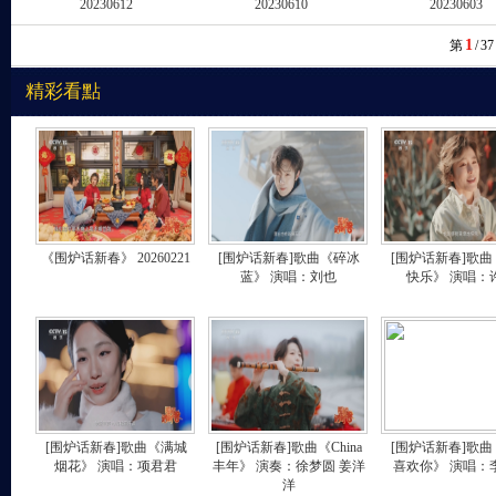
20230612
20230610
20230603
1
第
/
37
精彩看點
《围炉话新春》 20260221
[围炉话新春]歌曲《碎冰
[围炉话新春]歌
蓝》 演唱：刘也
快乐》 演唱：
[围炉话新春]歌曲《满城
[围炉话新春]歌曲《China
[围炉话新春]歌
烟花》 演唱：项君君
丰年》 演奏：徐梦圆 姜洋
喜欢你》 演唱：
洋