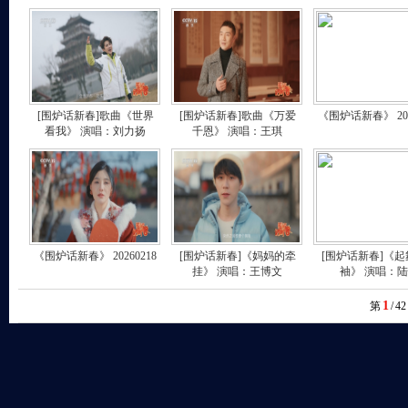
[围炉话新春]歌曲《世界
[围炉话新春]歌曲《万爱
《围炉话新春》 202
看我》 演唱：刘力扬
千恩》 演唱：王琪
《围炉话新春》 20260218
[围炉话新春]《妈妈的牵
[围炉话新春]《
挂》 演唱：王博文
袖》 演唱：
1
第
/
42