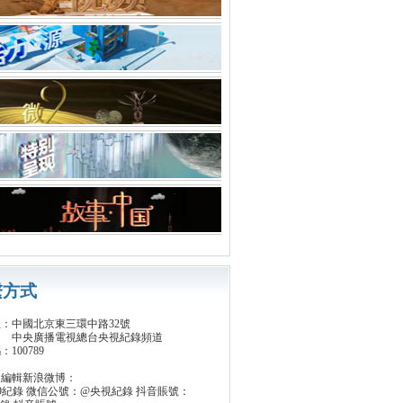
繫方式
址：
中國北京東三環中路32號
廣播電視總台央視紀錄頻道
碼：
100789
：
道編輯新浪微博：
V9紀錄 微信公號：
@央視紀錄 抖音賬號：