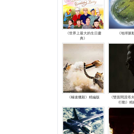
《世界上最大的生日慶
《地球脈動
典》
《極速獵殺》精編版
《雙面間諜塔
行動》精