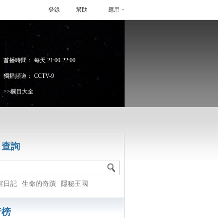
登錄
幫助
應用
首播時間： 每天 21:00-22:00
獨播頻道： CCTV-9
>>欄目大全
目查詢
宮日記
生命的奇蹟
隱秘王國
行榜