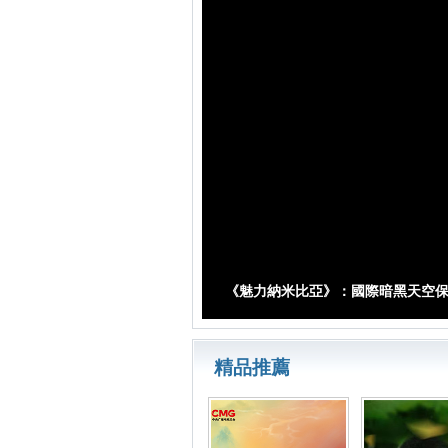
《魅力納米比亞》：國際暗黑天空保
精品推薦