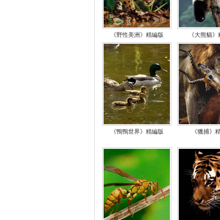
《野性美洲》精編版
《大熊貓》
《鴨鴨世界》精編版
《獵捕》