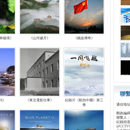
雨林秘境》
《山河歲月》
《鐵血傳奇》
聯
利》
《東北電影往事》
紀錄片《航拍中國》第三
通信地
季
中央
郵政編
聯繫人
紀錄頻
@CCT