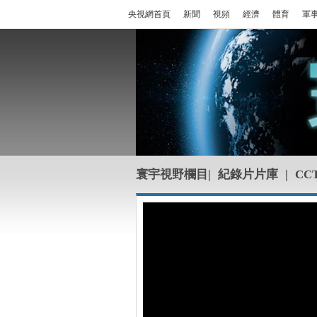
央視網首頁
新聞
視頻
經濟
體育
軍
寰宇視野欄目
|
紀錄片片庫
|
CC