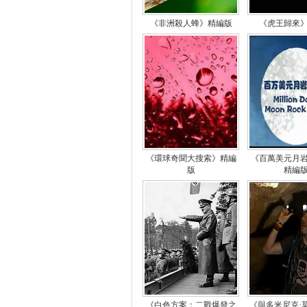
《非洲殺人蜂》精編版
《虎王歸來
《環球奇聞大搜索》精編
《百萬美元月
版
精編
《白色方案：二戰爆發之
《與多米尼克·