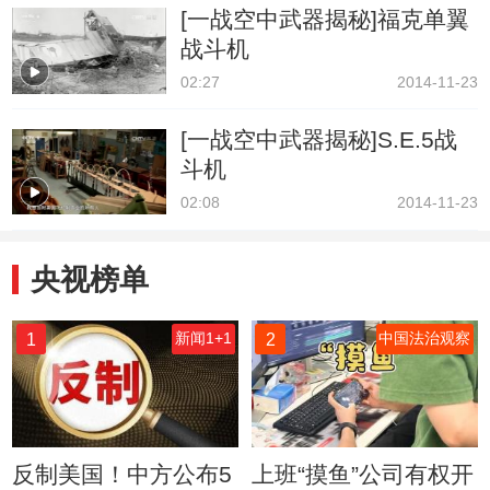
[一战空中武器揭秘]福克单翼
战斗机
02:27
2014-11-23
[一战空中武器揭秘]S.E.5战
斗机
02:08
2014-11-23
央视榜单
1
2
新闻1+1
中国法治观察
反制美国！中方公布5
上班“摸鱼”公司有权开