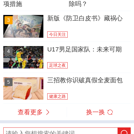
项措施
除吗？
新版《防卫白皮书》藏祸心
3
今日关注
U17男足国家队：未来可期
4
足球之夜
三招教你识破真假全麦面包
5
健康之路
查看更多
换一换