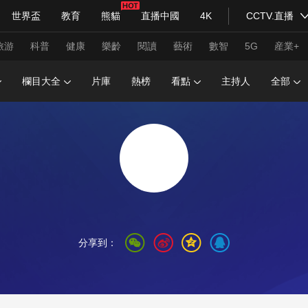
世界盃
教育
熊貓
直播中國
4K
CCTV.直播
式妙語
主持人
下載央視影音
熱解讀
天天學習
旅游
科普
健康
樂齡
閱讀
藝術
數智
5G
産業+
欄目大全
片庫
熱榜
看點
主持人
全部
紀錄片網
國家大劇院
大型活動
科技
法治
文娛
人物
公益
圖片
習式妙語
央視快評
央視網評
光華銳評
鋒面
頻道
VR/AR
4K專區
全景新聞
請入列
人生第一次
人生第二次
分享到：
年冬奧會
CBA
NBA
中超
國足
國際足球
網球
綜
體育江湖
文化體育
冰雪道路
足球道路