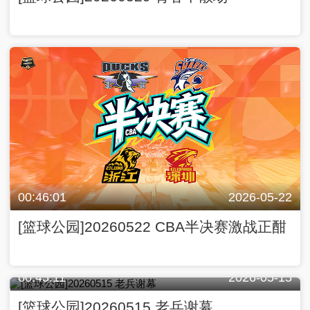
00:46:01
2026-05-22
[篮球公园]20260522 CBA半决赛激战正酣
00:45:11
2026-05-15
[篮球公园]20260515 老兵谢幕