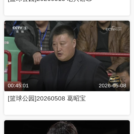
00:45:01
2026-05-08
[篮球公园]20260508 葛昭宝