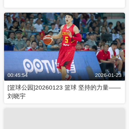
00:45:54
2026-01-23
[篮球公园]20260123 篮球 坚持的力量——
刘晓宇