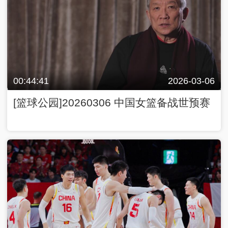
00:44:41
2026-03-06
[篮球公园]20260306 中国女篮备战世预赛