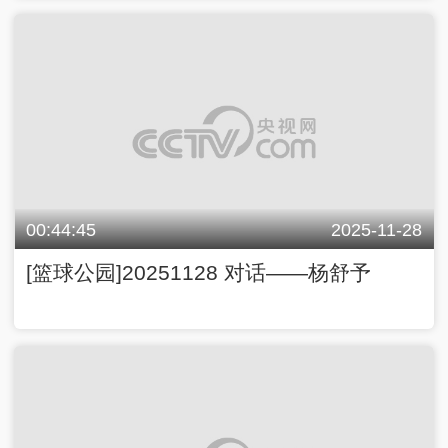
00:44:45
2025-11-28
[篮球公园]20251128 对话——杨舒予