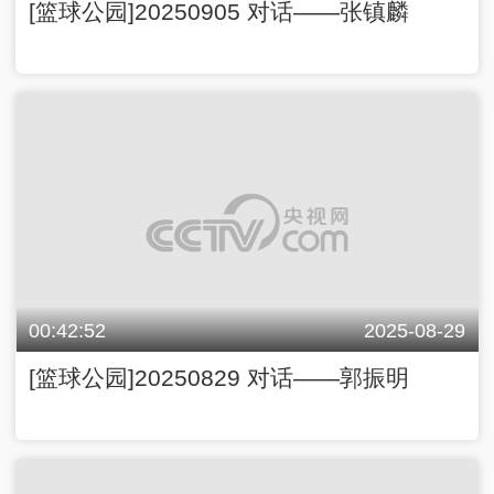
[篮球公园]20250905 对话——张镇麟
00:42:52
2025-08-29
[篮球公园]20250829 对话——郭振明