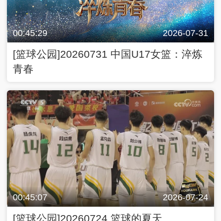
00:45:29
2026-07-31
[篮球公园]20260731 中国U17女篮：淬炼
青春
00:45:07
2026-07-24
[篮球公园]20260724 篮球的夏天