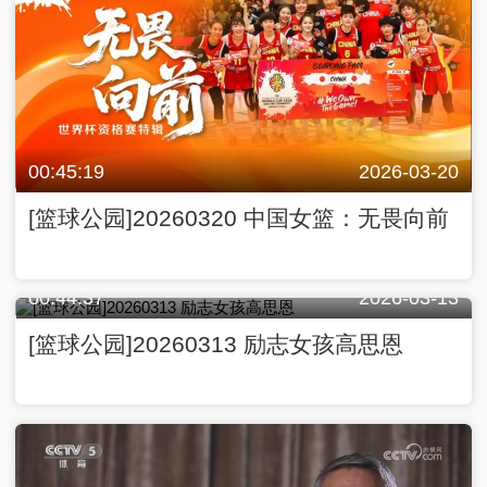
00:45:19
2026-03-20
[篮球公园]20260320 中国女篮：无畏向前
00:44:37
2026-03-13
[篮球公园]20260313 励志女孩高思恩