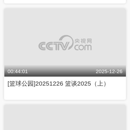
00:44:01
2025-12-26
[篮球公园]20251226 篮谈2025（上）