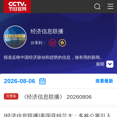
经济信息联播
分享到：
报道反映中国经济脉动和趋势的信息，做有用的新闻。
展開
央視財經
微博
微信公眾號
2026-08-06
查看最新
《经济信息联播》 20260806
完整版
掃一掃下載
掃一掃關注
掃一掃關注
[经济信息联播]美国亚特兰大：多栋公寓引入