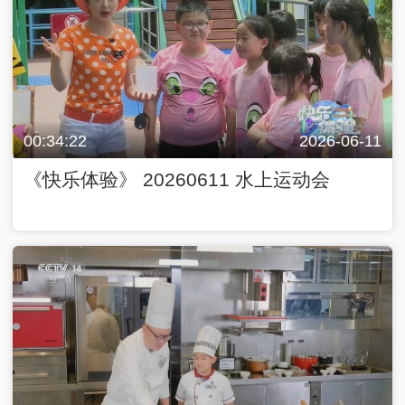
00:34:22
2026-06-11
《快乐体验》 20260611 水上运动会