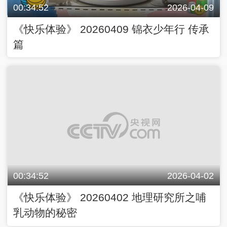
00:34:52
2026-04-09
《快乐体验》 20260409 锦衣少年行 传承
篇
00:34:52
2026-04-02
《快乐体验》 20260402 地理研究所之哺
乳动物的秘密