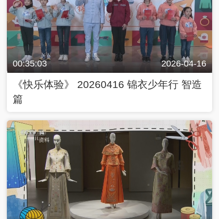
00:35:03
2026-04-16
《快乐体验》 20260416 锦衣少年行 智造
篇