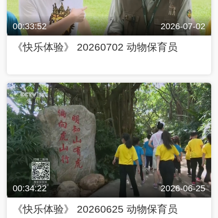
00:33:52
2026-07-02
《快乐体验》 20260702 动物保育员
00:34:22
2026-06-25
《快乐体验》 20260625 动物保育员