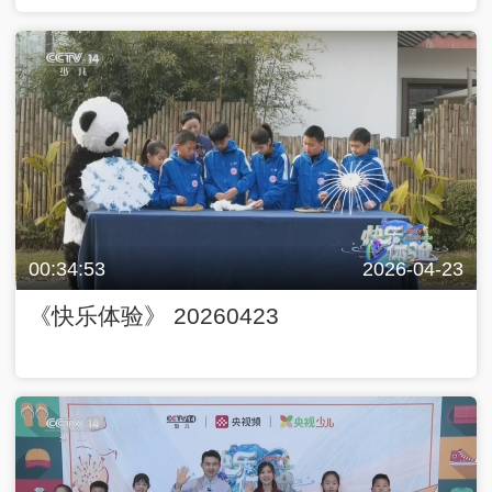
00:34:53
2026-04-23
《快乐体验》 20260423