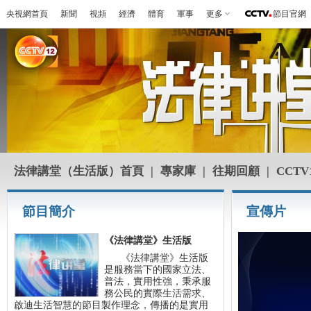
央視網首頁
新聞
視頻
經濟
體育
軍事
更多
節目官網
法律講堂（生活版）首頁
|
專家庫
|
往期回顧
|
CCTV
節目簡介
宣傳片
《法律講堂》生活版
《法律講堂》生活版
是服務當下的國家立法、
普法，實用性強，秉承服
務公民的實際生活需求、
啟迪生活智慧的節目製作理念，傳播的是實用