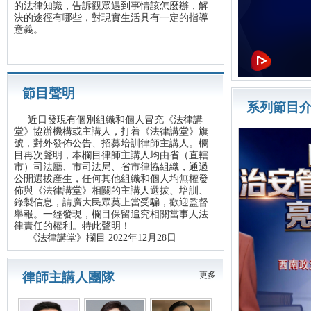
的法律知識，告訴觀眾遇到事情該怎麼辦，解
決的途徑有哪些，對現實生活具有一定的指導
意義。
節目聲明
系列節目
近日發現有個別組織和個人冒充《法律講
堂》協辦機構或主講人，打着《法律講堂》旗
號，對外發佈公告、招募培訓律師主講人。欄
目再次聲明，本欄目律師主講人均由省（直轄
市）司法廳、市司法局、省市律協組織，通過
公開選拔産生，任何其他組織和個人均無權發
佈與《法律講堂》相關的主講人選拔、培訓、
錄製信息，請廣大民眾莫上當受騙，歡迎監督
舉報。一經發現，欄目保留追究相關當事人法
律責任的權利。特此聲明！
《法律講堂》欄目 2022年12月28日
律師主講人團隊
更多