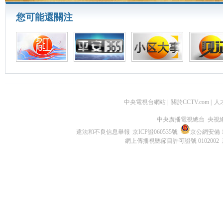
您可能還關注
中央電視台網站
|
關於CCTV.com
|
人
中央廣播電視總台 央視
違法和不良信息舉報
京ICP證060535號
京公網安備 11
網上傳播視聽節目許可證號 0102002