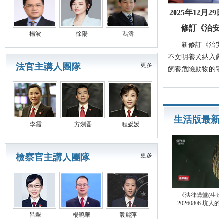
2025年12月
修訂《治
楊波
徐陽
馮濤
新修訂《治安
不文明養犬納入
法官主講人團隊
更多
飼養危險動物的
生活版最
李霞
方劍磊
程媛媛
檢察官主講人團隊
更多
《法律講堂(生
20260806 坑人
呂翠
楊曉華
叢麗萍