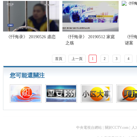
《忏悔录》 20190526 虐恋
《忏悔录》 20190512 家庭
《忏悔录
之殇
谜案
首頁
上一頁
1
2
3
4
您可能還關注
中央電視台網站
|
關於CCTV.com
|
人