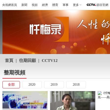
央視網首頁
新聞
視頻
經濟
體育
軍事
更多
節目官網
首頁
|
往期回顧
|
CCTV12
整期視頻
全部
2020
2019
2018