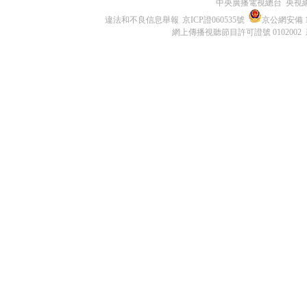
中央廣播電視總台 央視
違法和不良信息舉報
京ICP證060535號
京公網安備 11
網上傳播視聽節目許可證號 0102002