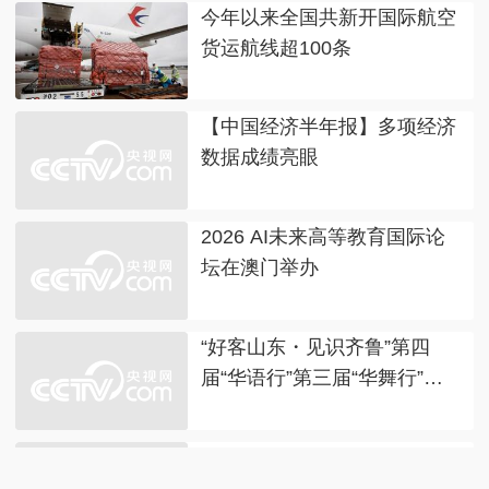
今年以来全国共新开国际航空
货运航线超100条
【中国经济半年报】多项经济
数据成绩亮眼
2026 AI未来高等教育国际论
坛在澳门举办
“好客山东・见识齐鲁”第四
届“华语行”第三届“华舞行”总
展演开幕式成功举办
吉利学院四川本科招生投档创
新高 应用型办学成效持续显现