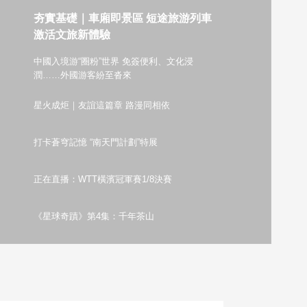
夯實基礎｜車廂即景區 短途旅游列車
藝術
汽車
數智
5G
産業+
激活文旅新體驗
時尚
天氣
才藝
網展
央央好物
中國入境游“圈粉”世界 免簽便利、文化浸
潤……外國游客紛至沓來
星火成炬｜友誼這篇章 路漫同相依
打卡蒼穹記憶 “南天門計劃”特展
正在直播：WTT橫濱冠軍賽1/8決賽
《星球奇蹟》第4集：千年茶山