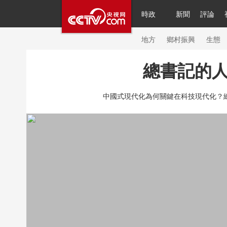
時政
新聞
評論
人民領袖習近平
直播
簡體
片庫
海外頻道
欄目大全
聯播+
iPand
地方
鄉村振興
生態
總書記的人
總台春晚
網絡春晚
共産黨員網
秧紀
中國式現代化為何關鍵在科技現代化？
新聞
國內
國際
評論
經濟
軍事
人民領袖習近平
聯播+
熱解讀
天天學
視頻
小央視頻
小央直播
直播中國
現場
前線
比劃
快看
藍海中國
體育
直播
競猜
2026年世界盃
20
VIP會員
CCTV奧林匹克頻道
生活體育大