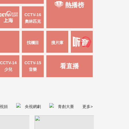
熱播榜
CCTV-16
奧林匹克
找欄目
搜片庫
CCTV-14
CCTV-15
看直播
少兒
音樂
視頻
央視網劇
青創大賽
更多>