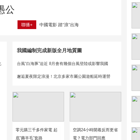
愚公
聯播+
中國電影 踏“浪”出海
我國編制完成新版全月地質圖
化
台風“白海豚”迫近 8月會有幾個台風登陸或影響我國
邂逅夏夜限定浪漫！北京多家市屬公園遊船延時運營
零元購三千多件家電 起
空調24小時開着反而更省
底“薅羊毛”套路
電？電力部門回應