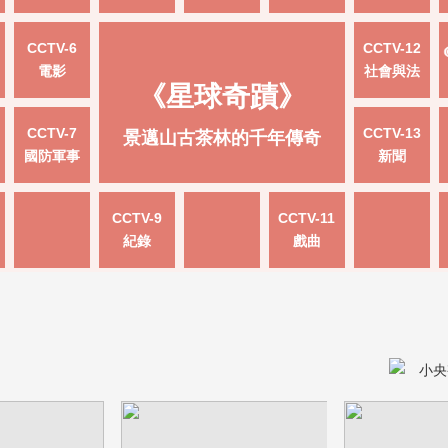
CCTV-6
CCTV-12
電影
社會與法
《星球奇蹟》
CCTV-7
CCTV-13
景邁山古茶林的千年傳奇
國防軍事
新聞
CCTV-9
CCTV-11
紀錄
戲曲
小央