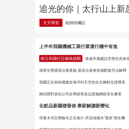
追光的你｜太行山上新
天天學習
統帥的囑託
上半年我國機械工業行業運行穩中有進
樹立和踐行正確政績觀
推進作風建設常態化長效
保障生態環境法典實施 最高法發佈首個配套司法解釋
我國正在加快構建從海洋到天空的自主鋼材支撐體系
網信辦對派拓公司在華銷售産品實施網絡安全審查
化粧品新國標發佈 專家解讀新變化
塔裏木河生態輸水正在進行
跨流域補水“孤島”煥生機