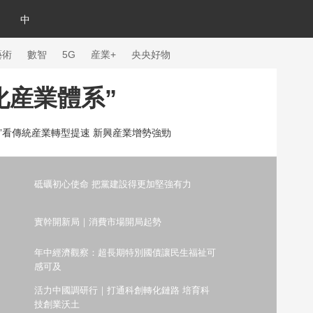
中
藝術
數智
5G
産業+
央央好物
化産業體系”
數”看傳統産業轉型提速 新興産業增勢強勁
砥礪初心使命 把黨建設得更加堅強有力
實幹開新局｜消費市場開局起勢
年中經濟觀察：超長期特別國債讓民生福祉可
感可及
體育
活力中國調研行｜打通科創轉化鏈路 培育科
技創業沃土