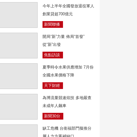
今年上半年全國發放退役軍人
創業貸超700億元
新聞聯播
開局“新”力量 佈局“首發”
從“新”出發
焦點訪談
夏季時令水果供應增加 7月份
全國水果價格下降
天下財經
為博流量競速炫技 多地嚴查
未成年人飆車
新聞30分
缺工危機 台衛福部門擬推分
層人力方案補缺口