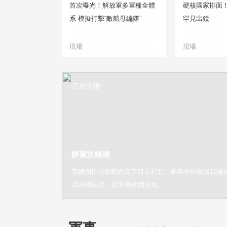
首次曝光！解放軍多軍種全體
硬核國家排面
系 模擬打擊“敵航母編隊”
罕見出鏡
現場
現場
正在直播
靜賞京娘湖
京娘湖位於邯鄲武安市口上村北，常年平均氣溫19攝
溫26攝氏度，是避暑休閒佳地。