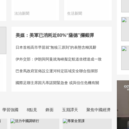
法治新聞
生活新聞
美媒：美軍已消耗近80%“薩德”攔截彈
日本首相高市早苗就“無核三原則”的表態含糊其辭
伊外交部：伊朗與阿曼就海峽擬定航道坐標達成一致
假
巴拿馬政府宣佈設立運河特定區域安全聯合指揮部
國際足聯主席因凡蒂諾開緊急會 或與信任危機有關
學習強國
8點見
鋒面
玉淵譚天
聚焦中國經濟