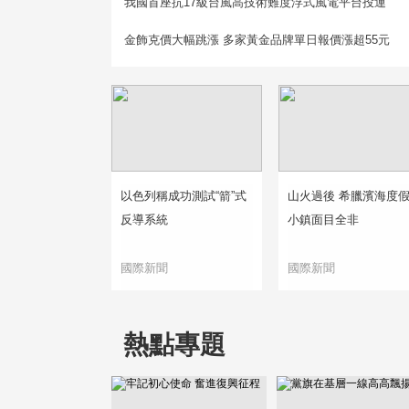
我國首座抗17級台風高技術難度浮式風電平台投運
金飾克價大幅跳漲 多家黃金品牌單日報價漲超55元
以色列稱成功測試“箭”式
山火過後 希臘濱海度
反導系統
小鎮面目全非
國際新聞
國際新聞
熱點專題