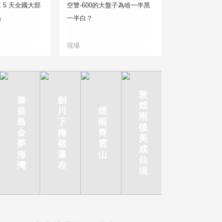
 5 天全國大部
空警-600的大盤子為啥一半黑
熱
一半白？
現場
敦
秦
劍
煌
皇
川
煙
雨
島
下
雨
後
金
梅
齊
美
夢
嶺
雲
成
海
瀑
山
仙
灣
布
境