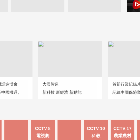
對話進博會
大國智造
首部行業紀錄
享中國機遇。
新科技 新經濟 新動能
記錄中國保險
CCTV-8
CCTV-10
CCTV-17
電視劇
科教
農業農村