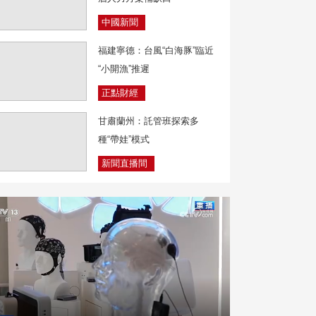
中國新聞
福建寧德：台風“白海豚”臨近
“小開漁”推遲
正點財經
甘肅蘭州：託管班探索多
種“帶娃”模式
新聞直播間