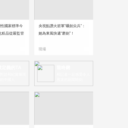
制性國家標準今
央視點讚火箭軍“礪劍尖兵”：
化粧品從嚴監管
她為東風快遞“磨劍”！
現場
被定義的TA
龍咚鏘
對談和紀實展現
和記者一起感受令人
的中國人
着迷的新聞時刻