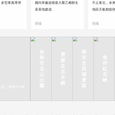
！多型東風導彈
國內單廠規模最大聚乙烯醇生
不止東北，未來
産基地建成
地區天氣都挺
現場
現場
吉
南
雲
林
京
焦
探
市
玄
作
古
北
武
紅
北
山
湖
石
水
公
景
峽
鎮
園
區
氏度，夏季平均氣