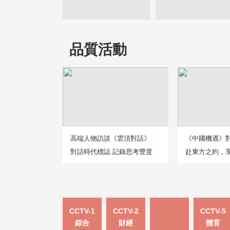
品質活動
高端人物訪談《雲頂對話》
《中國機遇》
對話時代標誌 記錄思考豐度
赴東方之約，
CCTV-1
CCTV-2
CCTV-5
綜合
財經
體育