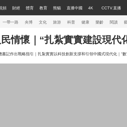
視頻
財經
體育
教育
熊貓
直播中國
4K
CCTV.直播
a
中國領導人
節目單
English
聽音
Монгол
央視快評
微視頻
習式妙語
主持人
下載央視影音
熱解讀
天天學習
一帶一路
央博
文化
旅游
科普
健康
樂齡
閱讀
民情懷｜“扎紮實實建設現代
錄
紀錄片網
國家大劇院
大型活動
總書記作出戰略指引｜
扎紮實實以科技創新支撐和引領中國式現代化｜
“
科技
法治
文娛
人物
公益
圖片
習
習式妙語
央視快評
央視網評
光華銳評
鋒面
熊貓頻道
VR/AR
4K專區
全景新聞
新兵請入列
人生第一次
人生第二次
26年冬奧會
CBA
NBA
中超
國足
國際足球
網球
綜合
會
體育江湖
文化體育
冰雪道路
足球道路