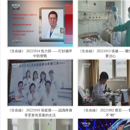
《生命線》 20221014 焦力群——打好腦卒
《生命線》 20221013 張健——
中防禦戰
要治心
《生命線》 20221010 張挺傑——認識疼痛
《生命線》 20221002 蔡宏—
享受更有質量的生活
不“輕”