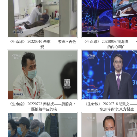
《生命線》 20220910 朱軍——談癌不再色
《生命線》 20220903 劉海鷹—
變
的內心獨白
《生命線》 20220723 秦錫虎——胰腺炎：
《生命線》 20220716 胡凱文—
一匹披着羊皮的狼
命加時賽”的東方醫生