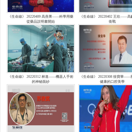
《生命線》 20220409 高燕菁——科學用藥
《生命線》 20220402 王欣——
從藥品説明書開始
衛戰
《生命線》 20220312 林進——機器人手術
《生命線》 20220308 徐寶華—
的神秘面紗
健康的口腔美學