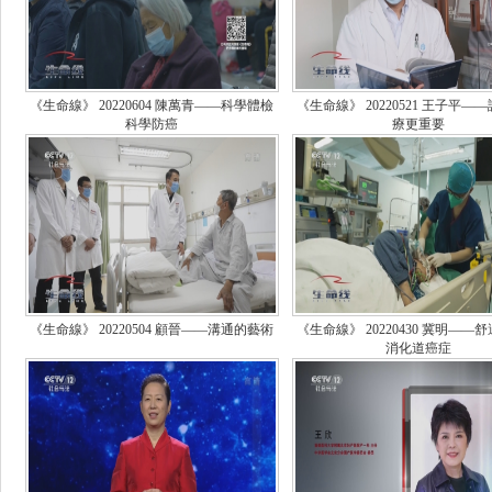
《生命線》 20220604 陳萬青——科學體檢
《生命線》 20220521 王子平—
科學防癌
療更重要
《生命線》 20220504 顧晉——溝通的藝術
《生命線》 20220430 冀明——
消化道癌症