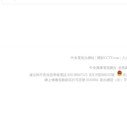
中央電視台網站
|
關於CCTV.com
|
人
中央廣播電視總台 央視
違法和不良信息舉報電話:010-88047123
京ICP證060535號
京公
網上傳播視聽節目許可證號 0102004 新出網證（京）字