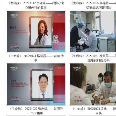
《生命線》 20221112 李守軍——我國小兒
《生命線》 20221105 高燕菁—
心臟外科的發展
從藥品説明書開始
《生命線》 20221024 楊淑霞——“頭頂”大
《生命線》 20221021 徐寶華—
事
健康的口腔美學
《生命線》 20221022 張忠濤——與肥胖
《生命線》 20221023 孟化——
一“刀”兩斷
康美