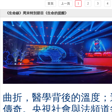
首頁
上一頁
1
2
3
4
《生命線》周末特別節目《生命的提醒》
曲折，醫學背後的溫度；
傳奇。央視社會與法頻道每週六