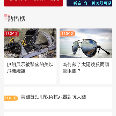
熱播榜
TOP 1
TOP 2
伊朗展示被擊落的美以
為何戴了太陽鏡反而頭
飛機殘骸
暈眼脹？
美國擬動用戰術核武器對抗大國
TOP
3