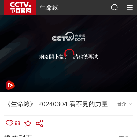
生命线
網絡開小差了，請稍後再試
《生命線》 20240304 看不見的力量
簡介
98