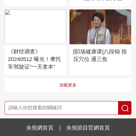
28
《财经调查》
[职场健康课]八段锦 按
20240512 曝光！摩托
压穴位 通三焦
车驾驶证“一天拿本”
加載更多
央視網首頁
|
央視節目官網首頁