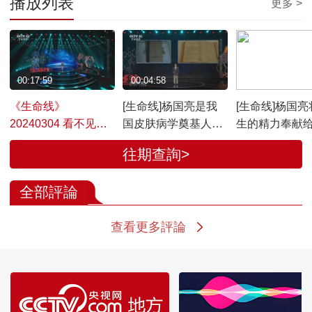
播放列表
更多 >
00:17:59
00:04:58
00:05:28
《生命线》
[生命线]杨国亮是我
[生命线]杨国亮
20240304 看不见的
国皮肤病学奠基人之
生的精力奉献
力量
一
国的皮肤医学
往期查詢>
全部評論
查看更多評論