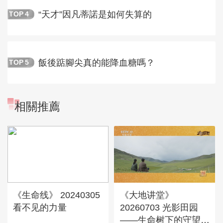
“天才”因凡蒂諾是如何失算的
TOP
4
飯後踮腳尖真的能降血糖嗎？
TOP
5
相關推薦
《生命线》 20240305
《大地讲堂》
看不见的力量
20260703 光影田园
——生命树下的守望