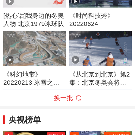
[热心话]我身边的冬奥
《时尚科技秀》
人物 北京1979冰球队
20220624
《科幻地带》
《从北京到北京》第2
20220213 冰雪之梦
集：北京冬奥会将医
（下）
生与滑雪高手完美结
换一批
合
央视榜单