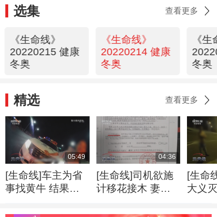
选集
查看更多
《生命线》
《生命线》
《生
20220215 健康
20220214 健康
202
冬奥
冬奥
冬奥
精选
查看更多
05:49
04:36
[生命线]车主为省
[生命线]司机欲施
[生命
事找黄牛 结果赔
计移花接木 妻子
大义灭
了夫人又折兵
露馅真相大白
话举