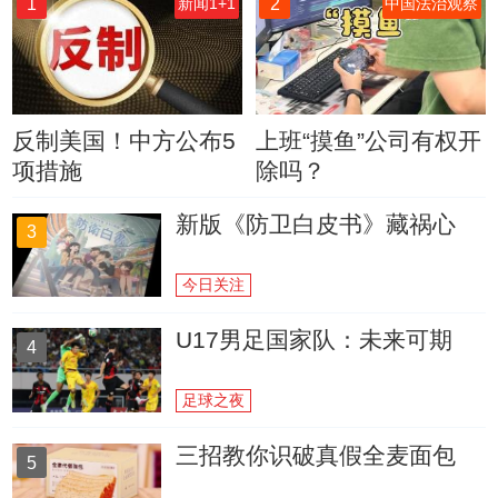
1
2
新闻1+1
中国法治观察
反制美国！中方公布5
上班“摸鱼”公司有权开
项措施
除吗？
新版《防卫白皮书》藏祸心
3
今日关注
U17男足国家队：未来可期
4
足球之夜
三招教你识破真假全麦面包
5