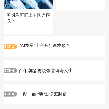
美國為何盯上中國光模
塊？
“AI雙星”上空有何新本領？
TOP
3
百年潮起 再現張謇傳奇人生
TOP
4
一醋一面 “酸”出億萬財路
TOP
5