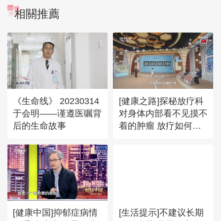
相關推薦
《生命线》 20230314
[健康之路]探秘放疗科
于会明——谨遵医嘱背
对身体内部看不见摸不
后的生命故事
着的肿瘤 放疗如何保
证打得准？
[健康中国]抑郁症病情
[生活提示]不建议长期