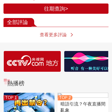
往期查詢>
全部評論
查看更多評論
熱播榜
TOP 1
TOP 2
暗語引流？午夜直播間
亂象