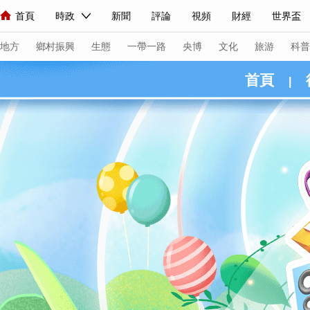
首頁
時政
新聞
評論
視頻
財經
世界盃
人民領袖習近平
直播
海外頻道
片庫
iPanda
欄目大全
聯播+
English
中國領導人
節目單
Монгол
聽音
央視快評
微視頻
習式妙語
主持人
下
地方
鄉村振興
生態
一帶一路
央博
文化
旅游
科普
首頁
|
總台春晚
網絡春晚
共産黨員網
秧紀錄
紀錄片網
新聞
國內
國際
評論
經濟
軍事
科技
人民領袖習近平
聯播+
熱解讀
天天學習
習式妙
視頻
小央視頻
小央直播
直播中國
熊貓頻道
現場
前線
比劃
快看
藍海中國
新兵請入列
體育
直播
競猜
2026年世界盃
2026年冬奧會
VIP會員
CCTV奧林匹克頻道
生活體育大會
體育江湖