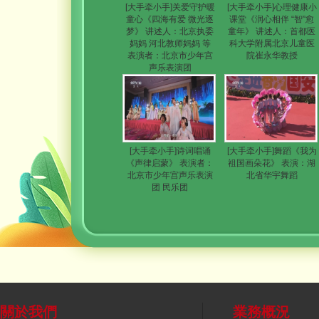
[大手牵小手]关爱守护暖
[大手牵小手]心理健康小
童心《四海有爱 微光逐
课堂《润心相伴 “智”愈
梦》 讲述人：北京执委
童年》 讲述人：首都医
妈妈 河北教师妈妈 等
科大学附属北京儿童医
表演者：北京市少年宫
院崔永华教授
声乐表演团
[大手牵小手]诗词唱诵
[大手牵小手]舞蹈《我为
《声律启蒙》 表演者：
祖国画朵花》 表演：湖
北京市少年宫声乐表演
北省华宇舞蹈
团 民乐团
關於我們
業務概況