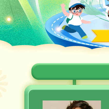
財經
教育
鄉村振興
生態環境
一帶一路
央博
大國智造
大國展會
大國保險
雲頂對話
雲起
CCTV.節目官網
直播
節目單
欄目
片庫
收視