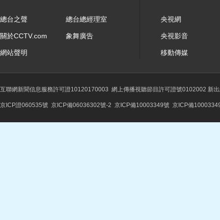
總台之聲
總台總經理室
央視網
關於CCTV.com
象舞廣告
央視影音
網站聲明
移動傳媒
互聯網新聞信息服務許可證10120170003
網上傳播視聽節目許可證號0102002 新
京ICP證060535號
京ICP備06036302號-2
京ICP備10003349號
京ICP備1000334