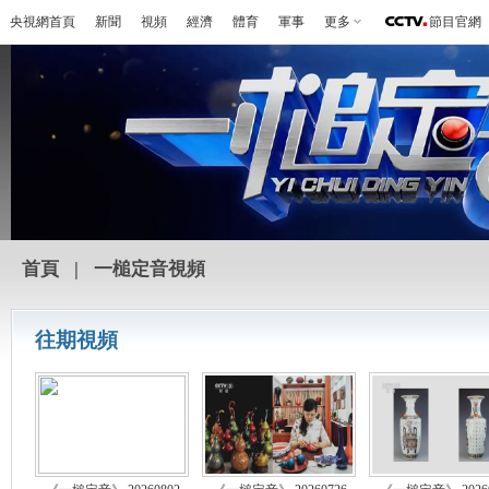
央視網首頁
新聞
視頻
經濟
體育
軍事
更多
節目官網
首頁
|
一槌定音視頻
往期視頻