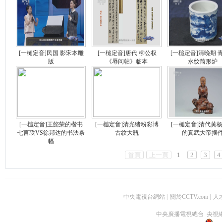
[一槌定音]民国 影宋本雕
[一槌定音]唐代 柳公权
[一槌定音]清晚期 
版
《辱问帖》临本
水纹筒形炉
[一槌定音]王㦤荣的楷书
[一槌定音]清光绪粉彩博
[一槌定音]清代黄
七言联VS徐邦达的书法条
古纹大瓶
的真武大帝摆
幅
首頁
上一頁
1
2
3
4
中央電視台網站
|
關於CCTV.com
|
人
中央廣播電視總台 央視