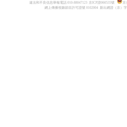
違法和不良信息舉報電話:010-88047123
京ICP證060535號
京公
網上傳播視聽節目許可證號 0102004 新出網證（京）字