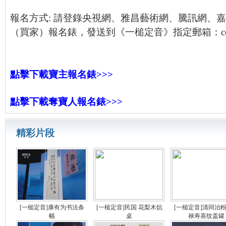
報名方式: 請登錄央視網、雅昌藝術網、騰訊網、
（買家）報名錶，發送到《一槌定音》指定郵箱：cctvycd
點擊下載寶主報名錶>>>
點擊下載奪寶人報名錶>>>
精彩片段
[一槌定音]康有为书法条
[一槌定音]民国 花梨木炕
[一槌定音]清同治
幅
桌
禄寿喜纹盖罐