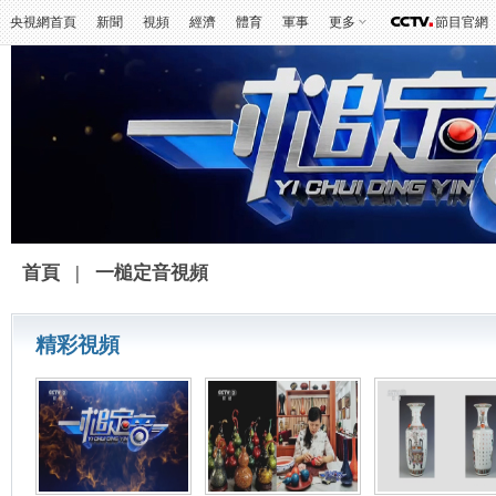
央視網首頁
新聞
視頻
經濟
體育
軍事
更多
節目官網
首頁
|
一槌定音視頻
精彩視頻