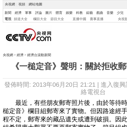
央視網
|
視頻
|
網站地圖
新聞
經濟
軍事
評論
圖片
體育
娛樂
科教
綜藝
戲曲
音樂
少兒
電視
頻道大全
欄目大全
節目大全
直播中國
賽事直播
央視
央視網
>
經濟
>
經濟台滾動新聞
《一槌定音》聲明：關於拒收郵
發佈時間: 2013年06月20日 21:21 |
進入復興
絡電視台
最近，有些朋友郵寄照片後，由於等待時
槌定音》欄目組郵寄來了實物。但因路途經
程不定，郵寄來的藏品遺失或遭到破損。因