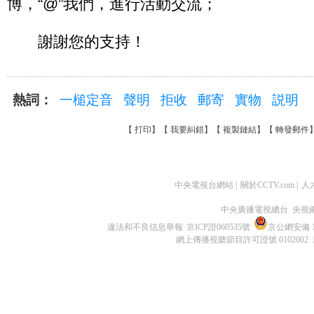
博，“@”我們，進行活動交流；
謝謝您的支持！
熱詞：
一槌定音
聲明
拒收
郵寄
實物
説明
【
打印
】【
我要糾錯
】【
複製鏈結
】【
轉發郵件
中央電視台網站
|
關於CCTV.com
|
人
中央廣播電視總台 央視
違法和不良信息舉報
京ICP證060535號
京公網安備 11
網上傳播視聽節目許可證號 0102002