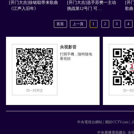
[开门大吉]徐铭聪带来歌曲
[开门大吉]选手苏樊一主动
[开
《江声入旧年》
挑战第12号门 可…
歌曲
首頁
上一頁
1
2
3
4
央視影音
打開手機，隨時隨地
看視頻
中央電視台網站
|
關於CCTV.com
|
中央廣播電視總台 央