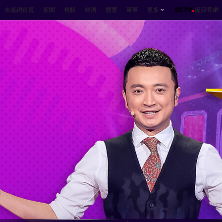
央視網首頁
新聞
視頻
經濟
體育
軍事
更多
節目官網