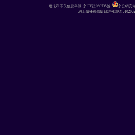
違法和不良信息舉報
京ICP證060535號
京公網安備 1
網上傳播視聽節目許可證號 010200