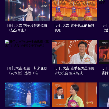
[开门大吉]胡宇玲带来歌曲
[开门大吉]选手包蕊的精彩
[开
《新定军山》
表现
《爱
[开门大吉]张益一带来豫剧
[开门大吉]选手崔陇星使用
[开
《花木兰》选段《谁…
求助机会 但未能成…
崔陇