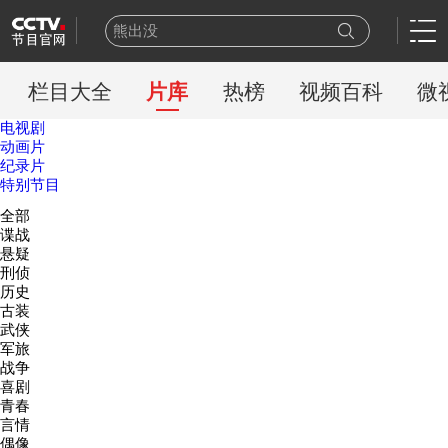
熊出没
今日说法
新闻周刊
栏目大全
片库
热榜
视频百科
微
百家讲坛
电视剧
一线
动画片
天网
纪录片
特别节目
豪门盛宴
全部
乒乓球
谍战
新闻联播
悬疑
世界杯
刑侦
历史
古装
武侠
军旅
战争
喜剧
青春
言情
偶像