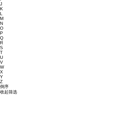
J
K
L
M
N
O
P
Q
R
S
T
U
V
W
X
Y
Z
倒序
收起筛选