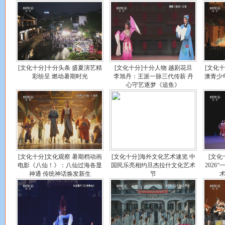
[文化十分]十分头条 盛夏演艺精
[文化十分]十分人物 越剧花旦
[文化
彩纷呈 燃动暑期时光
李旭丹：王派一脉三代传薪 丹
澳青少
心守艺逐梦《追鱼》
[文化十分]文化观察 暑期档动画
[文化十分]海外文化艺术速览 中
[文化
电影《八仙！》：八仙过海各显
国民乐亮相约旦杰拉什文化艺术
2026
神通 传统神话焕发新生
节