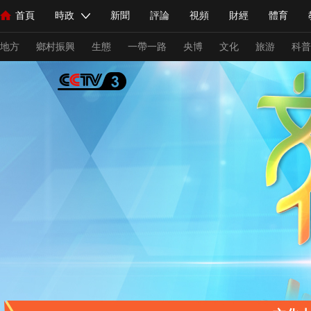
首頁
時政
新聞
評論
視頻
財經
體育
人民領袖習近平
直播
海外頻道
片庫
iPanda
欄目大全
聯播+
English
中國領導人
節目單
Монгол
聽音
央視快評
微視頻
習式妙語
主持人
下
地方
鄉村振興
生態
一帶一路
央博
文化
旅游
科普
總台春晚
網絡春晚
共産黨員網
秧紀錄
紀錄片網
新聞
國內
國際
評論
經濟
軍事
科技
法
人民領袖習近平
聯播+
熱解讀
天天學習
習式妙語
視頻
小央視頻
小央直播
直播中國
熊貓頻道
V
現場
前線
比劃
快看
藍海中國
新兵請入列
體育
直播
競猜
2026年世界盃
2026年冬奧會
C
VIP會員
CCTV奧林匹克頻道
生活體育大會
體育江湖