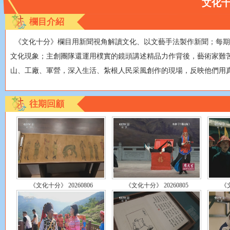
文化
財經
教育
鄉村振興
生態環境
一帶一路
央博
欄目介紹
大國智造
大國展會
大國保險
雲頂對話
雲起
超
《文化十分》欄目用新聞視角解讀文化、以文藝手法製作新聞；每期
文化現象；主創團隊還運用樸實的鏡頭講述精品力作背後，藝術家難
山、工廠、軍營，深入生活、紮根人民采風創作的現場，反映他們用
CCTV.節目官網
直播
節目單
欄目
片庫
熱播榜
往期回顧
《文化十分》 20260806
《文化十分》 20260805
《文