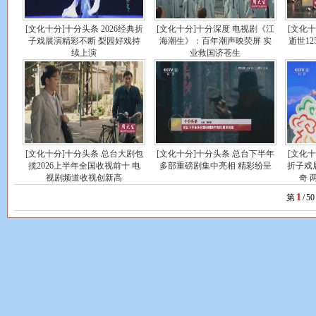
[文化十分]十分头条 2026经典折
[文化十分]十分深度 电视剧《江
[文化
子戏展演精彩不断 梨园好戏持
海潮生》：百年潮声映荧屏 实
逝世1
续上演
业救国济苍生
[文化十分]十分头条 总台大剧包
[文化十分]十分头条 总台下半年
[文化十
揽2026上半年全国收视前十 电
多部重磅剧集中亮相 精彩纷呈
折子戏
视剧频道收视创新高
奇 
1
第
/
50