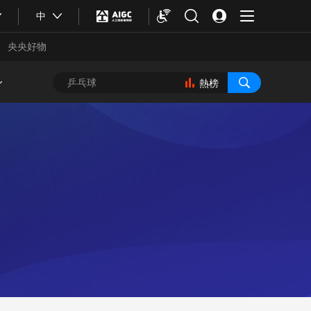
中
央央好物
熱榜
合體育
亞冬會