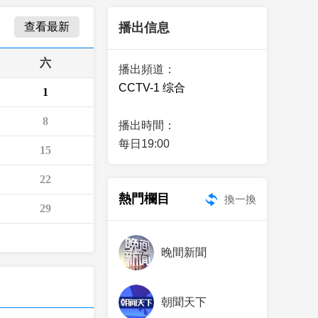
藝術
汽車
數智
5G
産業+
查看最新
播出信息
時尚
天氣
才藝
網展
央央好物
六
播出頻道：
CCTV-1 综合
1
8
播出時間：
每日19:00
15
22
熱門欄目
換一換
29
晚間新聞
朝聞天下