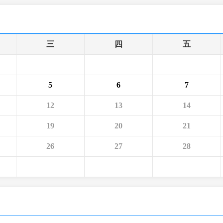
央博
非遺
文化
旅游
科普
健康
樂齡
閱讀
雲起
超級工廠
智敬中國
全民健康
顏選攻略
海洋
三
四
五
5
6
7
收視榜
總台企業白名單
12
13
14
19
20
21
26
27
28