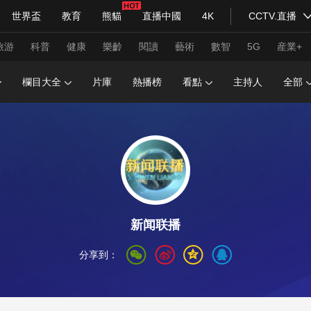
世界盃
教育
熊貓
直播中國
4K
CCTV.直播
式妙語
主持人
下載央視影音
熱解讀
天天學習
旅游
科普
健康
樂齡
閱讀
藝術
數智
5G
産業+
欄目大全
片庫
熱播榜
看點
主持人
全部
紀錄片網
國家大劇院
大型活動
科技
法治
文娛
人物
公益
圖片
習式妙語
央視快評
央視網評
光華銳評
鋒面
頻道
VR/AR
4K專區
全景新聞
新闻联播
請入列
人生第一次
人生第二次
分享到：
年冬奧會
CBA
NBA
中超
國足
國際足球
網球
綜
體育江湖
文化體育
冰雪道路
足球道路