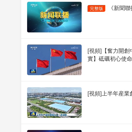
《新聞聯播》
完整版
[視頻]【奮力開
實】砥礪初心使命
[視頻]上半年産