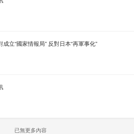
訊
對成立“國家情報局” 反對日本“再軍事化”
訊
已無更多內容