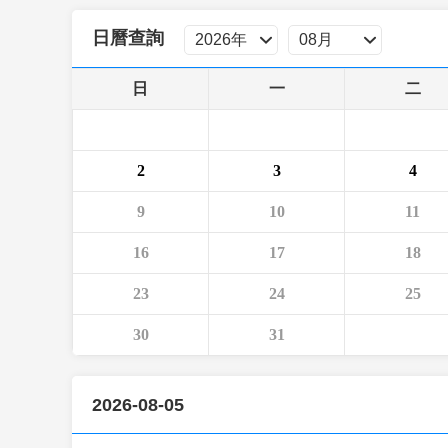
財經
教育
鄉村振興
生態環境
一帶一路
日曆查詢
大國智造
大國展會
大國保險
雲頂對話
日
一
二
2
3
4
CCTV.節目官網
直播
節目單
欄目
片庫
9
10
11
16
17
18
23
24
25
30
31
2026-08-05