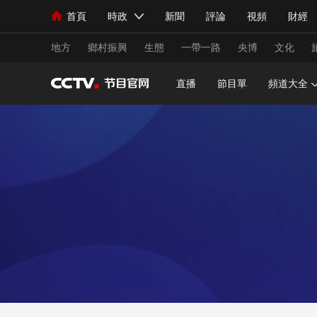
首頁
時政
新聞
評論
視頻
財經
人民領袖習近平
直播
海外頻道
片庫
iPanda
欄目大全
聯播+
English
中國領導人
節目單
Монгол
聽音
央視快評
微視頻
習
地方
鄉村振興
生態
一帶一路
央博
文化
直播
節目單
頻道大全
總台春晚
網絡春晚
共産黨員網
秧紀錄
新聞
國內
國際
評論
經濟
軍事
人民領袖習近平
聯播+
熱解讀
天天學習
視頻
小央視頻
小央直播
直播中國
熊貓
現場
前線
比劃
快看
藍海中國
新兵
體育
直播
競猜
2026年世界盃
2026
VIP會員
CCTV奧林匹克頻道
生活體育大會