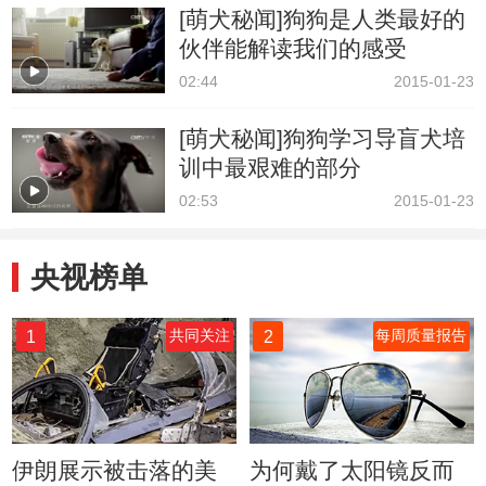
[萌犬秘闻]狗狗是人类最好的
伙伴能解读我们的感受
02:44
2015-01-23
[萌犬秘闻]狗狗学习导盲犬培
训中最艰难的部分
02:53
2015-01-23
央视榜单
1
2
共同关注
每周质量报告
伊朗展示被击落的美
为何戴了太阳镜反而