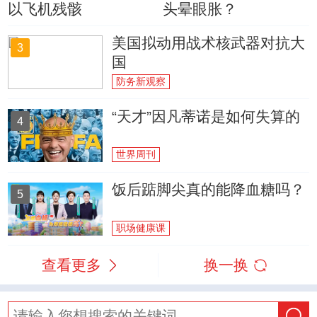
以飞机残骸
头晕眼胀？
美国拟动用战术核武器对抗大
3
国
防务新观察
“天才”因凡蒂诺是如何失算的
4
世界周刊
饭后踮脚尖真的能降血糖吗？
5
职场健康课
查看更多
换一换