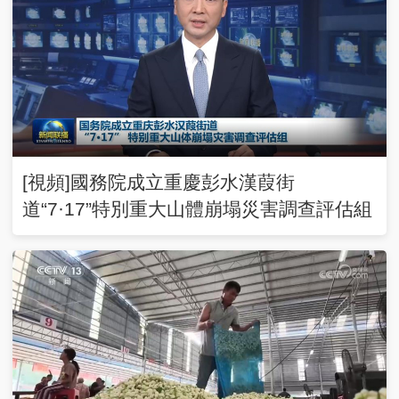
[視頻]國務院成立重慶彭水漢葭街
道“7·17”特別重大山體崩塌災害調查評估組