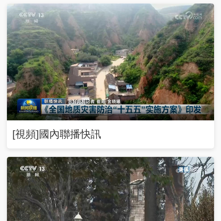
[視頻]國內聯播快訊