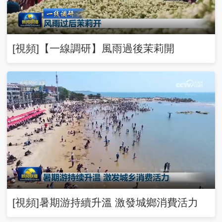
[視頻]【一線調研】風雨過後茉莉開
[視頻]暑期游持續升溫 激發城鄉消費活力