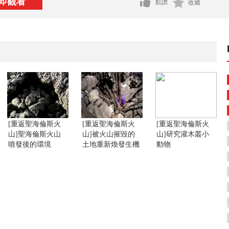
即觀看
點讚
收藏
[重返聖海倫斯火
[重返聖海倫斯火
[重返聖海倫斯火
山]聖海倫斯火山
山]被火山摧毀的
山]研究灌木叢小
噴發後的環境
土地重新煥發生機
動物