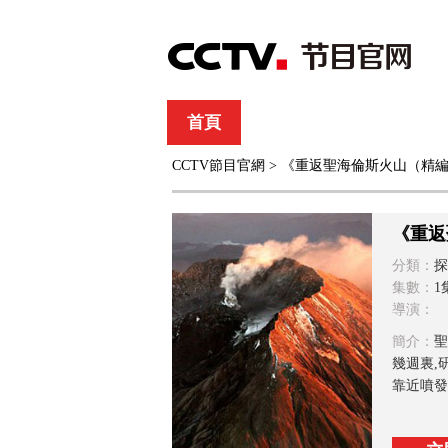
首頁
直播
節目單
CCTV節目官網
> 《重返聖海倫斯火山（精
綜合
新聞
財經
綜藝
中文國際
體
《重返
分類：
探
集數：
1
導演：
簡介：
聖
幾週裏,
靠近噴發