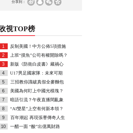
分享到：
收視TOP榜
1
反制美國！中方公佈5項措施
2
上班“摸魚”公司有權開除嗎？
3
新版《防衛白皮書》藏禍心
4
U17男足國家隊：未來可期
5
三招教你識破真假全麥麵包
6
美國為何盯上中國光模塊？
7
暗語引流？午夜直播間亂象
8
“AI雙星”上空有何新本領？
9
百年潮起 再現張謇傳奇人生
10
一醋一面 “酸”出億萬財路