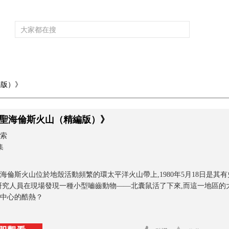
頻道大全
欄目大全
片庫
4K專區
聽
編版）》
育
電影
國防軍事
電視劇
紀錄
科教
戲曲
社會與法
少
聖海倫斯火山（精編版）》
索
集
海倫斯火山位於地殼活動頻繁的環太平洋火山帶上,1980年5月18日是
研究人員在現場發現一種小型嚙齒動物——北囊鼠活了下來,而這一地區
中心的酷熱？