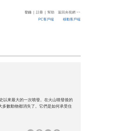
登錄
|
註冊
|
幫助
返回央視網
>>
PC客戶端
移動客戶端
音
熱榜
微視頻
兒
音樂
體育賽事
農業農村
其有史以來最大的一次噴發。在火山噴發後的
的大多數動物都消失了。它們是如何承受住