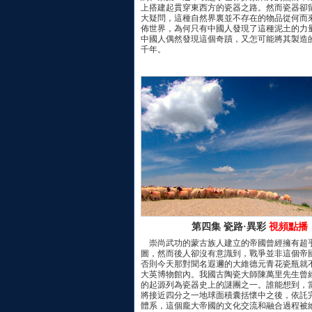
上搭建起貫穿東西方的瓷器之路。然而瓷器卻
大疑問，這種自然界裏並不存在的物品從何而
佈世界，為何只有中國人發現了這種泥土的力
中國人偶然發現這個奇蹟，又怎可能將其製造
千年。
第四集 瓷路·異彩
視頻點播
崇尚武功的蒙古族人建立的帝國曾經擁有超
圖，然而後人卻沒有意識到，戰爭並非這個帝
否則今天那對聞名遐邇的大維德元青花瓷瓶就
大英博物館內。我國古陶瓷大師陳萬里先生曾
的起源列為瓷器史上的謎團之一。誰能想到，
將接近四分之一地球面積囊括懷中之後，依託
體系，這個龐大帝國的文化交流和融合過程被