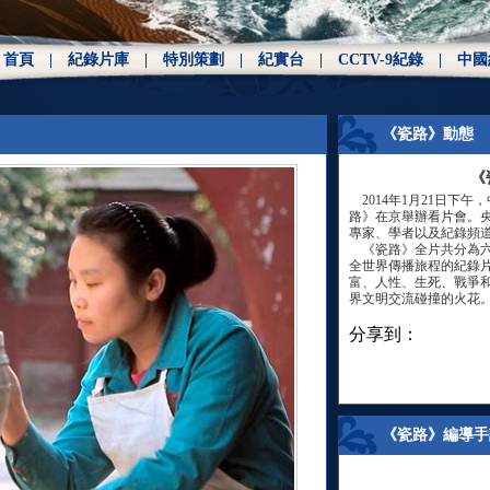
》首頁
|
紀錄片庫
|
特別策劃
|
紀實台
|
CCTV-9紀錄
|
中國
《瓷路》動態
《
2014年1月21日下
路》在京舉辦看片會。
專家、學者以及紀錄頻
《瓷路》全片共分為六
全世界傳播旅程的紀錄
富、人性、生死、戰爭
界文明交流碰撞的火花
分享到：
《瓷路》編導手