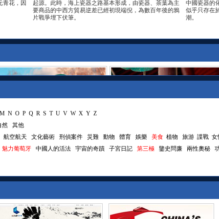
元青花，因
起源。此時，海上瓷器之路基本形成，由瓷器、茶葉為主
中國瓷器的
要商品的中西方貿易逆差已經初現端倪，為數百年後的鴉
似乎只存在
片戰爭埋下伏筆。
潮。
M
N
O
P
Q
R
S
T
U
V
W
X
Y
Z
自然
其他
航空航天
文化藝術
刑偵案件
災難
動物
體育
娛樂
美食
植物
旅游
諜戰
女
魅力葡萄牙
中國人的活法
宇宙的奇蹟
子宮日記
第三極
鑒史問廉
兩性奧秘