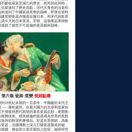
圖不斷收縮直至滅亡的歷史，然而與此同時，
文化卻達到了歷史高點，宋代天青色的汝瓷和
藝術達到了中國瓷器美學的巔峰，即便在當時
福建窯變瓷器亦徹底征服日本，和宋代的飲茶
化成今天的日本茶道。宋朝，這個看起來綿軟
間成就了後世不可超越的瓷器藝術巔峰。
第六集 瓷路·窯變
視頻點播
期到18世紀末期的一百多年，中國處於末代王
期——康乾盛世。在龐大國力的支撐和皇家的
窯不僅復焼歷代前朝的著名瓷器品類，更開創
的複雜技術。精美絕倫的瓷器成為世界的焦點
貴族熱切盼望的奢侈品。於是在景德鎮，高級
造瓷器；法國傳教士深入打聽瓷器製造的秘
的德國，煉金術士甚至被投入監獄，秘密研究