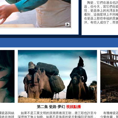
陶瓷，它們在過去也許
器，但今天，當它們在
現，瓷器身上的光澤反
看到，這個星球上不同
在瓷器上那些幸福的景
洋。有些人成功了，而
第二集 瓷路·夢幻
視頻點播
國瓷器與絲
如果不是工業文明的浪潮席捲清王朝，唐三彩也許至今
有幾種瓷器
最終在地球
深埋地下無人知曉。如果不是海底的瓷片劃傷印尼漁民，
少量收藏，