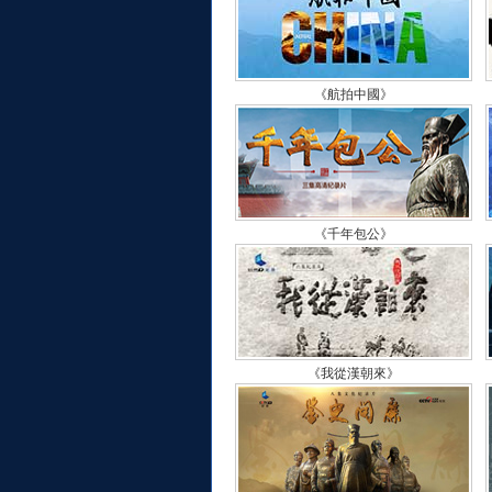
《航拍中國》
《千年包公》
《我從漢朝來》