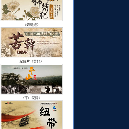
《錦繡紀》
紀錄片《苦幹》
《平山記憶》