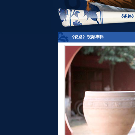
《瓷路
《瓷路》視頻專輯