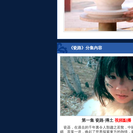
《瓷路》分集內容
第一集 瓷路·摶土
視頻點播
瓷器，在過去的千年裏令人類趨之若鶩，中
綢、茶葉一道，喚起了世界探索東方的熱情，