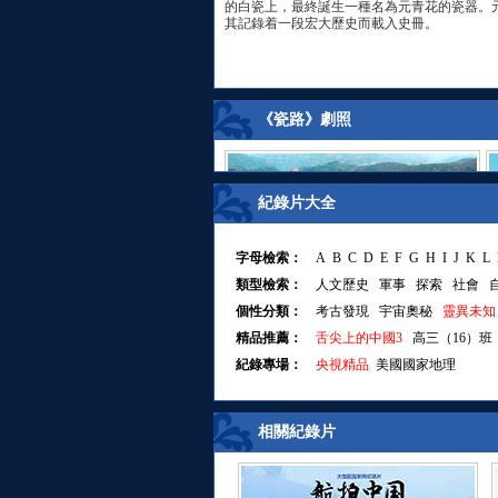
的白瓷上，最終誕生一種名為元青花的瓷器。
其記錄着一段宏大歷史而載入史冊。
《瓷路》劇照
紀錄片大全
字母檢索：
A
B
C
D
E
F
G
H
I
J
K
L
類型檢索：
人文歷史
軍事
探索
社會
個性分類：
考古發現
宇宙奧秘
靈異未知
精品推薦：
舌尖上的中國3
高三（16）班
紀錄專場：
央視精品
美國國家地理
相關紀錄片