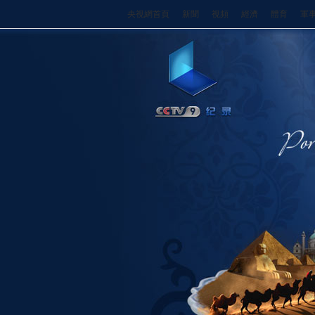
央視網首頁
新聞
視頻
經濟
體育
軍