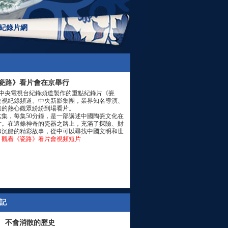
紀錄片網
瓷路》看片會在京舉行
午，中央電視台紀錄頻道製作的重點紀錄片《瓷
央視紀錄頻道、中央新影集團，業界知名導演、
道的熱心觀眾紛紛到場看片。
集，每集50分鐘，是一部講述中國陶瓷文化在
片。在這條神奇的瓷器之路上，充滿了探險、財
和沉船的精彩故事，從中可以尋找中國文明和世
。
觀看《瓷路》看片會視頻短片
記
不會消散的歷史