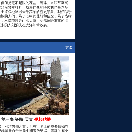
僅僅是毫不起眼的花盆、碗碟、水瓶甚至冥
鏡頭前緊密排列，成為群像的時候我們驀然發
射出這個地球過去千萬年的歷史景象。我們似乎
種族的人們，為了心中的理想和信念，為了描繪
象，不惜跨越高山和大漠，穿越危險重重的海
更多的人則消失在大洋和黃沙裏。
更多
第三集 瓷路·天青
視頻點播
，可謂無價之寶，只有世界上的重要博物館
那就是産自千年前中國宋代瓷器。宋朝的歷史