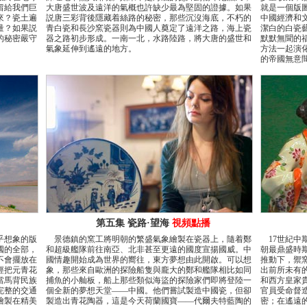
留給我們巨
大唐盛世波及遠洋的氣概也許缺少最為堅固的證據。如果
就是一個版
來？瓷土遍
説唐三彩背後隱藏着絲路的秘密，那些沉沒海底，不朽的
中國經濟和
量？如果説
青白瓷和長沙窯瓷器則為中國人奠定了遠洋之路，海上瓷
潔白的白瓷
的秘密嚴守
器之路初步形成。一南一北，水路陸路，將大唐的盛世和
默默無聞的
氣象延伸到遙遠的地方。
方法一起演
的帝國無意
第五集 瓷路·望海
視頻點播
乎想象的版
景德鎮的窯工將明朝的繁盛氣象繪製在瓷器上，隨着鄭
17世紀中
國的全部，
和超級艦隊前往南亞、北非甚至更遠的國度宣揚國威。中
朝最鼎盛時
不會擺放在
國情趣開始成為世界的嚮往，東方夢想由此開啟。可以想
推動下，禦
經把元青花
象，那些來自歐洲的探險船隻與龐大的鄭和艦隊相比如同
出前所未有
當馬背民族
捕魚的小舢板，船上那些類似海盜的探險家們即將登陸一
和西方皇家
完整的交通
個全新的夢想天堂——中國。他們嘗試製造中國瓷，但卻
官員受命督
繪製在精美
製造出青花陶器，這是今天荷蘭國寶——代爾夫特藍陶的
密；在遙遠