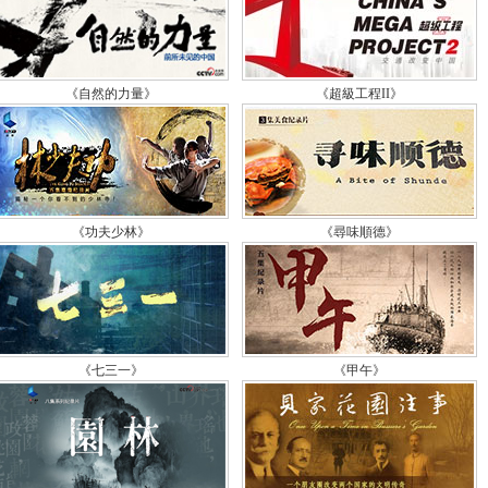
《自然的力量》
《超級工程II》
《功夫少林》
《尋味順德》
《七三一》
《甲午》