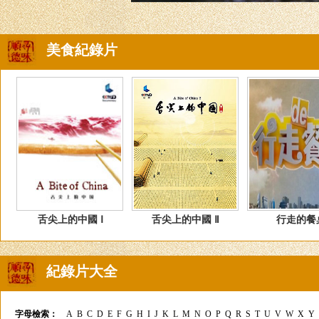
美食紀錄片
舌尖上的中國 Ⅰ
舌尖上的中國 Ⅱ
行走的餐
紀錄片大全
字母檢索：
A
B
C
D
E
F
G
H
I
J
K
L
M
N
O
P
Q
R
S
T
U
V
W
X
Y