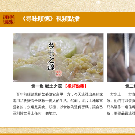
傳
《尋味順德》視頻點播
第一集 鄉土之源
【視頻點播】
第二
一百年前繅絲業的繁盛讓它富甲一方，今天這裡出産的家
一方水土，一方
電用品改變着全球數十億人的生活。然而，這片土地最富
致。他們可以發
盛名的，永遠是美食。順德，以食物為遺傳密碼，讓自己
只為製作一道佳
區別於世界上任何一個地方。
貌，更要品嘗這