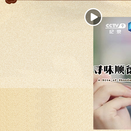
正在
播
放：
第
三
集
美
味
相