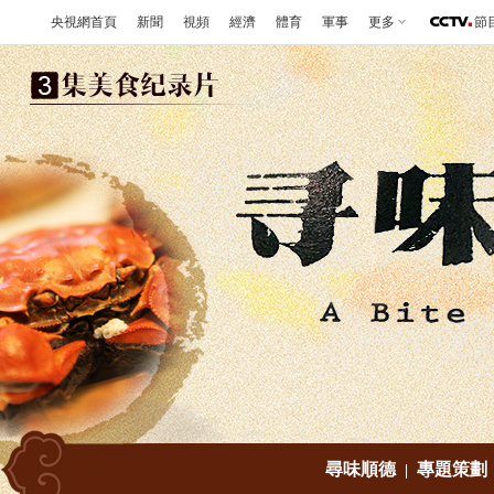
央視網首頁
新聞
視頻
經濟
體育
軍事
更多
節
尋味順德
專題策劃
|