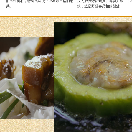
的烹飪食材，特殊風味使它成為最百搭的配
皮的肥膘緻密緊實。薄切如紙，不
菜。
損，這是野雞卷品相的關鍵…