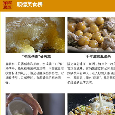
順德美食榜
“稻米傳奇”倫教糕
千年滋味鳳眼果
倫教糕，只需稻米和蔗糖，便成就了它的江
陽光直射珠江三角洲，河岸上一種
湖傳奇。倫教糕表層光滑清亮，內部充盈着
實正在成熟。它的果皮綻開如同鳳
橫豎相連的氣孔，這是發酵成熟的特徵。它
採摘季只有40天，進入順德人的食
微酸清甜，口感爽韌，有着濃郁的稻米清
年。鳳眼果，學名“蘋婆”。鳳眼果
香。
們鍾愛的應季美味。