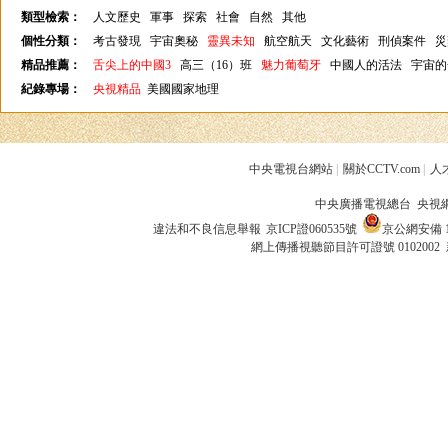
類型檢索：
人文歷史
軍事
探索
社會
自然
其他
個性分類：
考古發現
宇宙奧秘
靈異未知
航空航天
文化藝術
刑偵案件
災
精品推薦：
舌尖上的中國3
高三（16）班
魅力葡萄牙
中國人的活法
宇宙的
紀錄專場：
央視精品
美國國家地理
中央電視台網站
|
關於CCTV.com
|
人
中央廣播電視總台 央視
違法和不良信息舉報
京ICP證060535號
京公網安備 11
網上傳播視聽節目許可證號 0102002