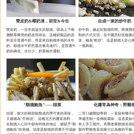
雙皮奶&椰奶凍，前世&今生
自成一派的炒牛奶
雙皮奶，一百年前誕生於順德。因為上下兩
炒牛奶，緣起於順德民間。將液體
層醇厚爽滑的奶皮而得名。這種奶製品的原
制的方式呈現，在中國烹飪技藝裏
料並非普通牛奶，而是來自順德本地的水牛
派，稱為“軟炒”。這是順德人匠心
奶。順德水牛奶乳脂含量高達8%，是普通牛
一個典範。
奶的兩倍。水分少，奶香格外濃郁。
“順德鮑魚”——頭菜
化庸常為神奇：野雞
頭菜，膨大的根部能製成四季可食的美味，
二哥13歲開始學廚，一直留有幾手
又被稱為“芥辣頭”。這種北方的醬菜原料，
準備烹制一道傳統風味，這道菜如
在順德人心目中卻有特殊的地位，被賦予“順
有人手工製作。承襲老輩順德名廚
德鮑魚”的美稱。頭菜是順德廚房裏不可或缺
製作野雞卷是他最引以為傲的手藝