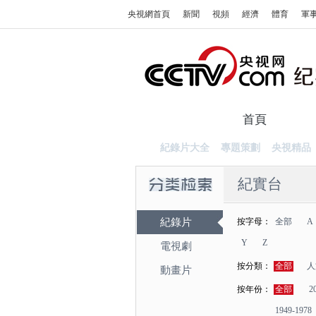
央視網首頁
新聞
視頻
經濟
體育
軍
首頁
紀錄
紀錄片大全
專題策劃
央視精品
紀實台
紀錄片
按字母：
全部
A
Y
Z
電視劇
按分類：
全部
人
動畫片
按年份：
全部
2
1949-1978