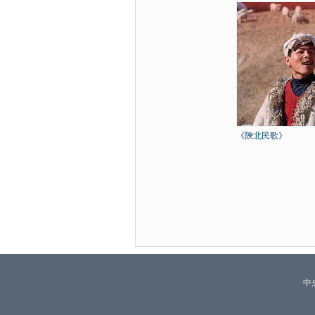
《陝北民歌》
中