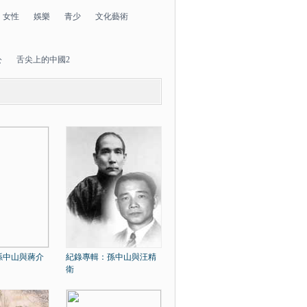
女性
娛樂
青少
文化藝術
公
舌尖上的中國2
孫中山與蔣介
紀錄專輯：孫中山與汪精
衛