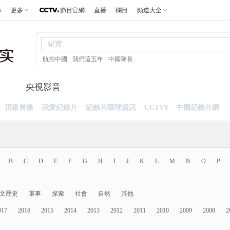
事
更多
節目官網
直播
欄目
頻道大全
航拍中國
我們這五年
中國隊長
片
央視影音
頂級首播
我愛紀錄片
紀錄片環球資訊
CCTV9
中國紀錄片網
B
C
D
E
F
G
H
I
J
K
L
M
N
O
P
文歷史
軍事
探索
社會
自然
其他
017
2016
2015
2014
2013
2012
2011
2010
2009
2008
2