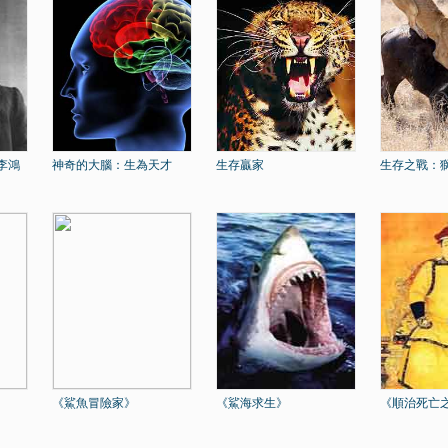
李鴻
神奇的大腦：生為天才
生存贏家
生存之戰：
《鯊魚冒險家》
《鯊海求生》
《順治死亡