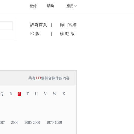
登錄
幫助
應用
設為首頁
節目官網
|
搜索
PC版
移 動 版
|
共有
113
個符合條件的內容
Q
R
S
T
U
V
W
X
007
2006
2005-2000
1979-1999