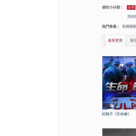
個性小分類：
全部
刑偵
熱門推薦：
美國國
最新更新
最
紀錄片《生命緣》