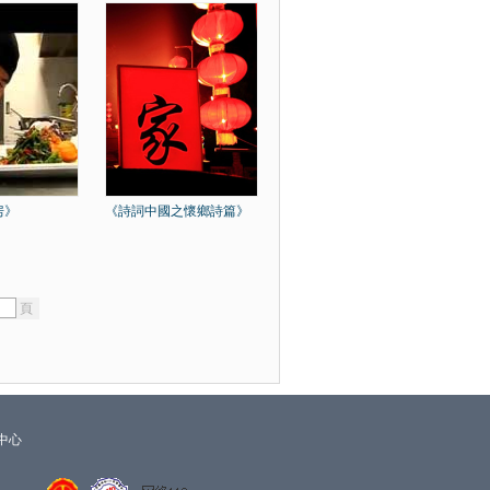
房》
《詩詞中國之懷鄉詩篇》
頁
中心