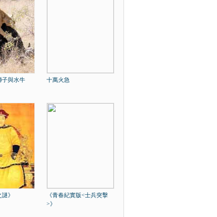
獅子與水牛
十萬火急
之謎》
《青春紀實版<士兵突擊
>》