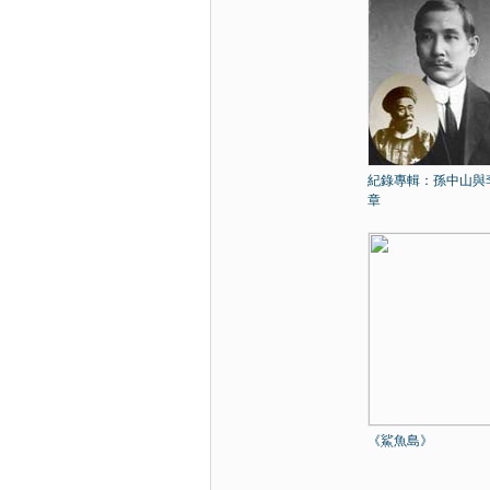
紀錄專輯：孫中山與
章
《鯊魚島》