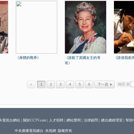
《身體的戰爭》
《誰殺了英國女王的哥
《誰借我廚
哥》
1
2
3
4
5
6
下一頁
轉至 第
央電視台網站
|
關於CCTV.com
|
人才招聘
|
網站聲明
|
法律顧問
|
總台總經理室
|
幫助
中央廣播電視總台 央視網 版權所有