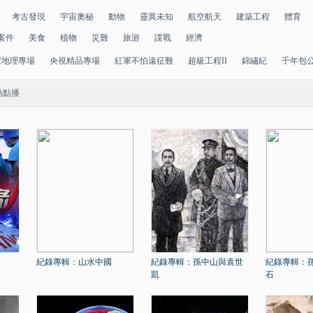
考古發現
宇宙奧秘
動物
靈異未知
航空航天
建築工程
體育
案件
美食
植物
災難
旅游
諜戰
經濟
家地理專場
央視精品專場
紅軍不怕遠征難
超級工程II
錦繡紀
千年包
熱點播
紀錄專輯：山水中國
紀錄專輯：孫中山與袁世
紀錄專輯：
凱
石