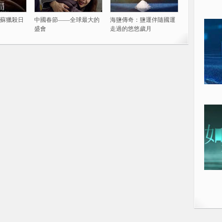
蘇獵殺日
中國春節——全球最大的
海鹽傳奇：鹽運伴隨國運
盛會
走過的悠悠歲月