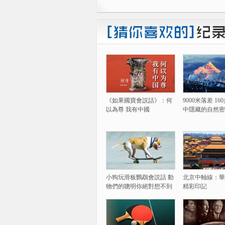
《如果國寶會説話》：何
9000米落差 1
以為尊 我有中國
中隱藏的自然密
小狗玩滑板鸚鵡會説話 動
北京中軸線：華
物們的聰明你絕對想不到
精彩印記