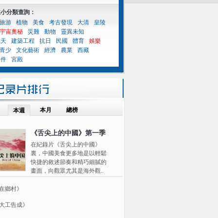
性小分類查詢：
旅游
植物
美食
考古發現
大清
皇陵
宇宙奧秘
災難
動物
靈異未知
航天
建築工程
抗日
民國
體育
娛樂
青少
文化藝術
經濟
農業
西藏
案件
宮殿
本月
總榜
本週
《舌尖上的中國》第一季
在紀錄片《舌尖上的中國》
裏，中國美食更多地是以輕鬆
快捷的敘述節奏和精巧細膩的
畫面，向觀眾尤其是海外觀..
在鄉村》
大工告成》