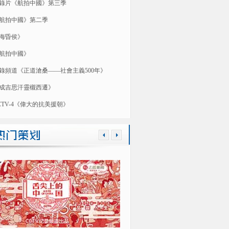
錄片《航拍中國》第三季
航拍中國》第二季
海昏侯》
航拍中國》
錄頻道《正道滄桑——社會主義500年》
成吉思汗靈櫬西遷》
CTV-4《偉大的抗美援朝》