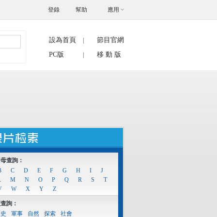
登錄
幫助
應用
設為首頁
節目官網
|
搜索
PC版
移 動 版
|
字母查詢：
B
C
D
E
F
G
H
I
J
L
M
N
O
P
Q
R
S
T
V
W
X
Y
Z
型查詢：
歷史
軍事
自然
探索
社會