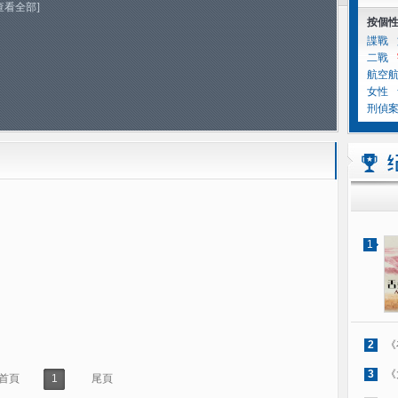
查看全部]
按個
諜戰
二戰
航空
女性
刑偵
1
2
《
3
《
首頁
1
尾頁