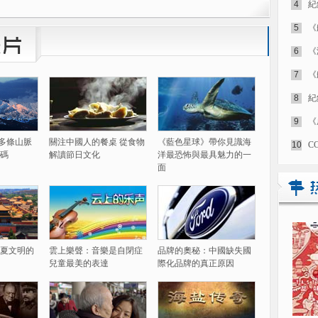
4
紀
5
《
6
《
7
《
8
紀
9
《
60多條山脈
關注中國人的餐桌 從食物
《藍色星球》帶你見識海
10
C
碼
解讀節日文化
洋最恐怖與最具魅力的一
面
夏文明的
雲上樂聲：音樂是自閉症
品牌的奧秘：中國缺失國
兒童最美的表達
際化品牌的真正原因