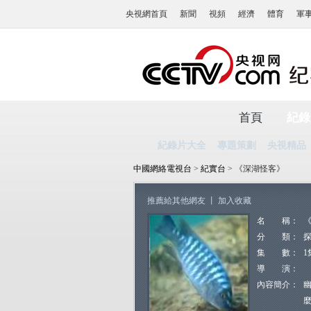
央視網首頁
新聞
視頻
經濟
體育
軍
首頁
紀錄
紀錄片大全
專題策劃
央視精品
中國網絡電視台
>
紀實台
> 《深湖怪客》
推薦給其他網友
丨
加入收藏
名 稱：
分 類：
集 數：
1
導 演：
內容簡介：