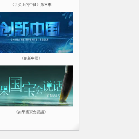
《舌尖上的中國》第三季
《超級工程（第三季）縱橫中
《創新中國》
《航拍中國》
《如果國寶會説話》
微紀：三分鐘讓你愛上一部紀