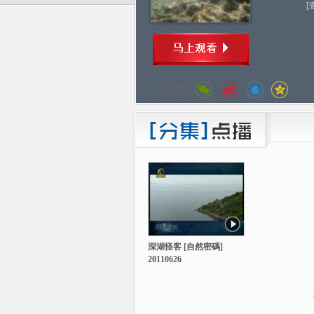
[
分享：
深湖怪客 [自然密碼]
20110626