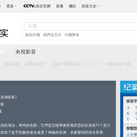
事
更多
節目官網
直播
欄目
頻道大全
航拍中國
我們這五年
中國隊長
片
央視影音
頂級首播
我愛紀錄片
紀錄片環球資訊
CCTV9
中國紀錄片網
《深湖怪客》
按首
探索
A
集
K
U
幽深的湖泊，奇特的魚類，它們是怎樣學會匪夷所思的生存技巧？是什
按類
麼造就了超乎想象的進化速度？神秘的非洲，未被發現的深水世界。
人文