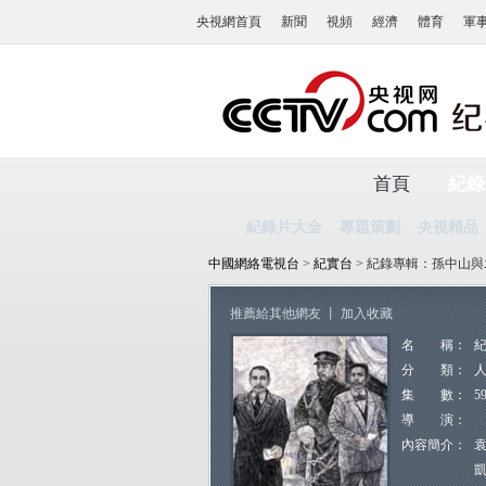
央視網首頁
新聞
視頻
經濟
體育
軍
首頁
紀錄
紀錄片大全
專題策劃
央視精品
中國網絡電視台
>
紀實台
> 紀錄專輯：孫中山
推薦給其他網友
丨
加入收藏
名 稱：
分 類：
集 數：
5
導 演：
內容簡介：