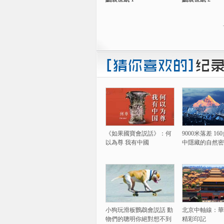
《如果國寶會説話》：何
9000米落差 1
以為尊 我有中國
中隱藏的自然密
小狗玩滑板鸚鵡會説話 動
北京中軸線：華
物們的聰明你絕對想不到
精彩印記