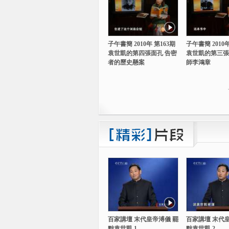
子午書簡 2010年 第163期
子午書簡 2010年
袁世凱的第四張面孔 告密
袁世凱的第三張
者的歷史懸案
師李鴻章
百家講壇 末代皇帝溥儀 罷
百家講壇 末代
黜袁世凱 1
黜袁世凱 2