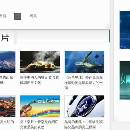
首頁
1
尾頁
60多條山脈
關注中國人的餐桌 從食物
《藍色星球》帶你見識海
碼
解讀節日文化
洋最恐怖與最具魅力的一
面
夏文明的
雲上樂聲：音樂是自閉症
品牌的奧秘：中國缺失國
兒童最美的表達
際化品牌的真正原因