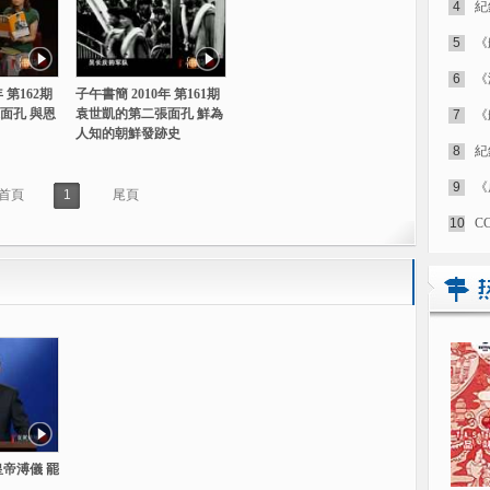
4
紀
5
《
6
《
 第162期
子午書簡 2010年 第161期
面孔 與恩
袁世凱的第二張面孔 鮮為
7
《
人知的朝鮮發跡史
8
紀
9
《
首頁
1
尾頁
10
C
皇帝溥儀 罷