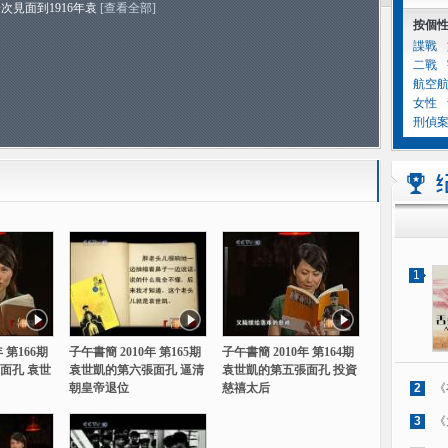
次見面到1916年袁
[查看全部]
按個
諜戰
二戰
航空
女性
刑偵
1
 第166期
子午書簡 2010年 第165期
子午書簡 2010年 第164期
面孔 袁世
袁世凱的第六張面孔 逼清
袁世凱的第五張面孔 投資
朝皇帝退位
慈禧太后
2
《
3
《