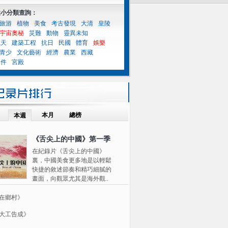
性小分類查詢：
旅游
植物
美食
考古發現
大清
皇陵
宇宙奧秘
災難
動物
靈異未知
航天
建築工程
抗日
民國
體育
娛樂
青少
文化藝術
經濟
農業
西藏
案件
宮殿
本月
總榜
本週
《舌尖上的中國》第一季
在紀錄片《舌尖上的中國》
裏，中國美食更多地是以輕鬆
快捷的敘述節奏和精巧細膩的
畫面，向觀眾尤其是海外觀..
在鄉村》
大工告成》