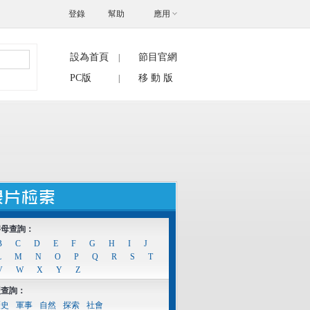
登錄
幫助
應用
設為首頁
節目官網
|
搜索
PC版
移 動 版
|
字母查詢：
B
C
D
E
F
G
H
I
J
L
M
N
O
P
Q
R
S
T
V
W
X
Y
Z
型查詢：
歷史
軍事
自然
探索
社會