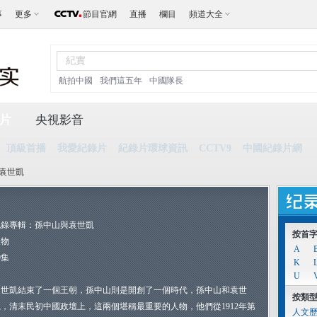
事
更多
節目官網
直播
欄目
頻道大全
航拍中國
我們這五年
中國隊長
片
央視影音
頂級首播
我愛紀錄片
紀錄片環球資訊
CCTV9
中國紀錄片網
與袁世凱
紀錄專輯：孫中山與袁世凱
按首
人物
A
9集
K
U
袁世凱結束了一個王朝，孫中山則是開創了一個時代，孫中山和袁世
按類
凱，清末民初中國政壇上，這兩個堪稱最重要的人物，他們從1912年第
人文