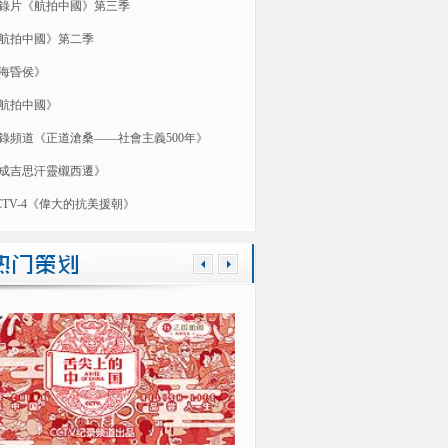
錄片《航拍中國》第三季
航拍中國》第二季
海昏侯》
航拍中國》
錄頻道《正道滄桑——社會主義500年》
成吉思汗靈櫬西遷》
CTV-4《偉大的抗美援朝》