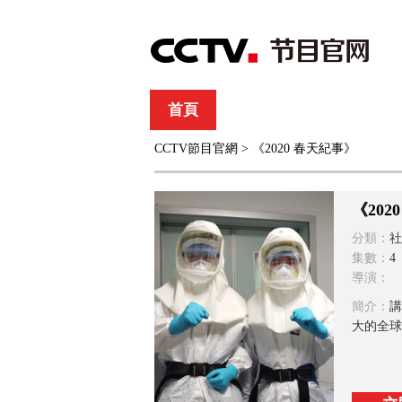
首頁
直播
節目單
CCTV節目官網
> 《2020 春天紀事》
綜合
新聞
財經
綜藝
中文國際
體
《202
分類：
社
集數：
4
導演：
簡介：
講
大的全球