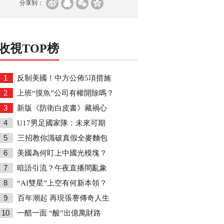
分享到：
收視TOP榜
1
反制美國！中方公佈5項措施
2
上班“摸魚”公司有權開除嗎？
3
新版《防衛白皮書》藏禍心
4
U17男足國家隊：未來可期
5
三招教你識破真假全麥麵包
6
美國為何盯上中國光模塊？
7
暗語引流？午夜直播間亂象
8
“AI雙星”上空有何新本領？
9
百年潮起 再現張謇傳奇人生
10
一醋一面 “酸”出億萬財路