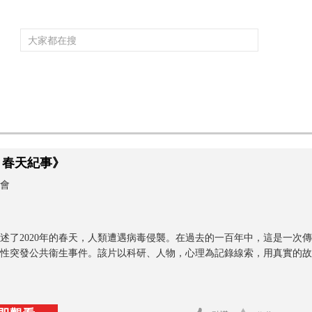
頻道大全
欄目大全
片庫
4K專區
聽
育
電影
國防軍事
電視劇
紀錄
科教
戲曲
社會與法
少
0 春天紀事》
會
述了2020年的春天，人類遭遇病毒侵襲。在過去的一百年中，這是一次
性突發公共衞生事件。該片以科研、人物，心理為記錄線索，用真實的故