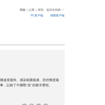
登錄
|
註冊
|
幫助
返回央視網
>>
PC客戶端
移動客戶端
音
熱榜
微視頻
兒
音樂
體育賽事
農業農村
傳播速度最快、感染範圍最廣、防控難度最
事，記錄了中國戰“疫”的艱辛歷程。