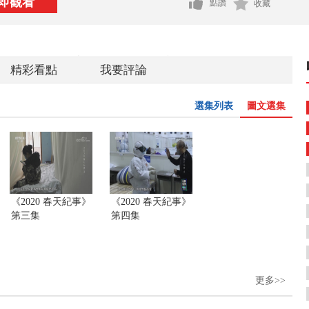
即觀看
點讚
收藏
精彩看點
我要評論
選集列表
圖文選集
《2020 春天紀事》
《2020 春天紀事》
第三集
第四集
更多>>