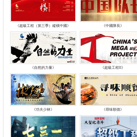
《超級工程（第三季）縱橫中國》
《中國隊長》
《自然的力量》
《超級工程II》
《功夫少林》
《尋味順德》