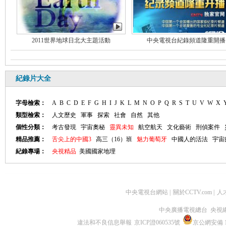
2011世界地球日北大主題活動
中央電視台紀錄頻道隆重開播
紀錄片大全
字母檢索：
A
B
C
D
E
F
G
H
I
J
K
L
M
N
O
P
Q
R
S
T
U
V
W
X
類型檢索：
人文歷史
軍事
探索
社會
自然
其他
個性分類：
考古發現
宇宙奧秘
靈異未知
航空航天
文化藝術
刑偵案件
精品推薦：
舌尖上的中國3
高三（16）班
魅力葡萄牙
中國人的活法
宇宙
紀錄專場：
央視精品
美國國家地理
中央電視台網站
|
關於CCTV.com
|
人
中央廣播電視總台 央視
違法和不良信息舉報
京ICP證060535號
京公網安備 11