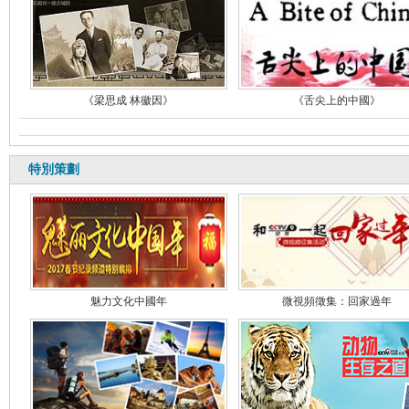
《梁思成 林徽因》
《舌尖上的中國》
特別策劃
魅力文化中國年
微視頻徵集：回家過年