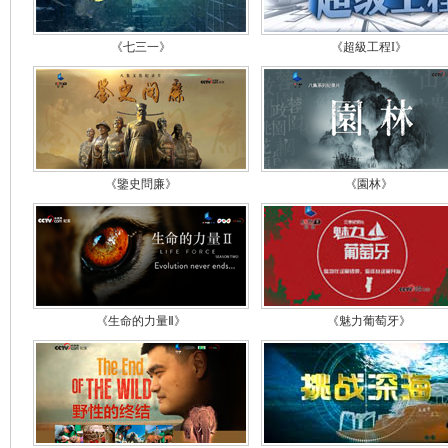
《七三一》
《超級工程I》
《鑒史問廉》
《園林》
《生命的力量Ⅱ》
《魅力葡萄牙》