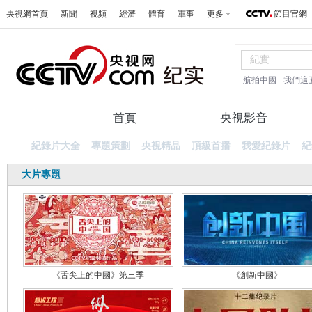
央視網首頁
新聞
視頻
經濟
體育
軍事
更多
節目官網
航拍中國
我們這
首頁
紀錄片
央視影音
紀錄片大全
專題策劃
央視精品
頂級首播
我愛紀錄片
紀
大片專題
《舌尖上的中國》第三季
《創新中國》