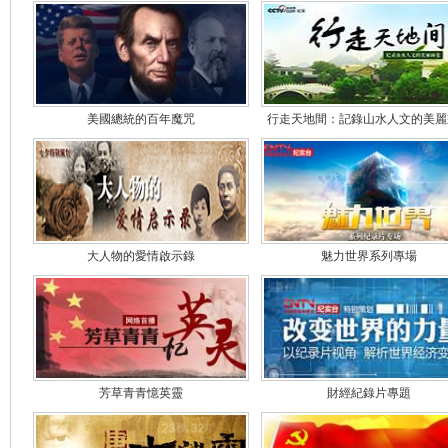
美國總統的百年魔咒
行走天地間：記錄山水人文的美麗
大人物的愛情啟示錄
魅力世界系列專場
芳草青青憶英靈
財經紀錄片專題