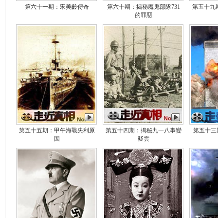
第六十一期：宋美齡傳奇
第六十期：揭秘魔鬼部隊731
第五十九
的罪惡
第五十五期：甲午海戰失利原
第五十四期：揭秘九一八事變
第五十三期
因
疑雲