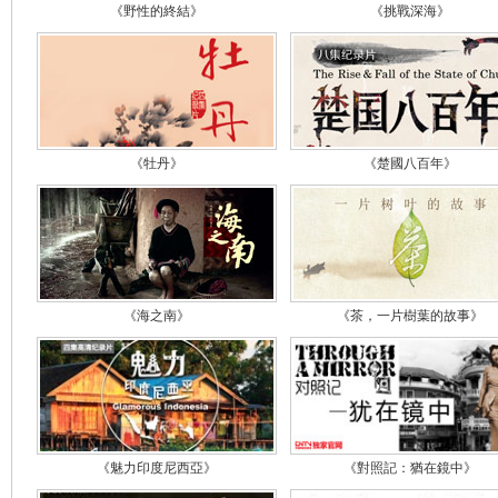
《野性的終結》
《挑戰深海》
《牡丹》
《楚國八百年》
《海之南》
《茶，一片樹葉的故事》
《魅力印度尼西亞》
《對照記：猶在鏡中》