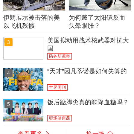
伊朗展示被击落的美
为何戴了太阳镜反而
以飞机残骸
头晕眼胀？
美国拟动用战术核武器对抗大
3
国
防务新观察
“天才”因凡蒂诺是如何失算的
4
世界周刊
饭后踮脚尖真的能降血糖吗？
5
职场健康课
查看更多
换一换