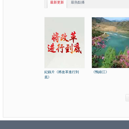
最新更新
最熱點播
紀錄片《將改革進行到
《鴨綠江》
底》