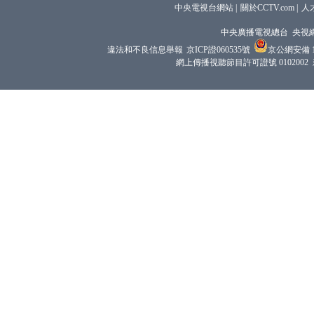
中央電視台網站
|
關於CCTV.com
|
人
中央廣播電視總台 央視
違法和不良信息舉報
京ICP證060535號
京公網安備 11
網上傳播視聽節目許可證號 0102002