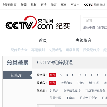
央視網首頁
新聞
視頻
經濟
體育
軍事
更多
節目官網
航拍中國
我們這
首頁
紀錄片
央視影音
紀錄片大全
專題策劃
央視精品
頂級首播
我愛紀錄片
紀
CCTV9紀錄頻道
紀錄片
按字母：
全部
A
B
C
D
E
F
G
H
按時段：
全部
全景自然
9視頻
活力·源
微
熱視頻：
對照記
央視精品專場
頂級飛行俱樂部
美麗中國
下南洋
丹砂女王之謎
日